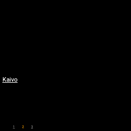
Kaivo
5.12.2024
Vanha maatila seisoi tyhjillään kaukana kaikesta. Se oli ollut autiona
vuosikymmeniä, ja sen pellot olivat kasvaneet umpeen. Kyläläiset puhuivat
siitä vain kuiskaten: tarinoita kadonneista...
1
2
3
Sivu 2 / 3