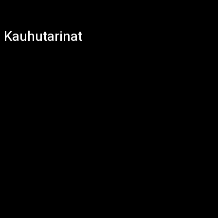
Kauhutarinat
Creepypasta
Kauhuelokuvat
Kauhukartikkelit
Kauhukirjallisuus
Kauhupelit
Kauhutarinat
Lyhärit
Musiikki
Paranormaalit ilmiöt
Sarjakuvat
Tarjoukset
Todellisia kauhutarinoita
TV-sarjat
Viihde