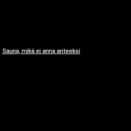
Sauna, mikä ei anna anteeksi
5.12.2024
https://www.youtube.com/watch?v=KHy0_jVnw34 Kylä oli pieni ja
syrjäinen, lähes unohdettu maailmankartalta. Metsät ympäröivät sitä joka
puolelta, ja vanhat tarinat kertoivat, että ne olivat suojelleet kylää
vuosisatojen ajan....