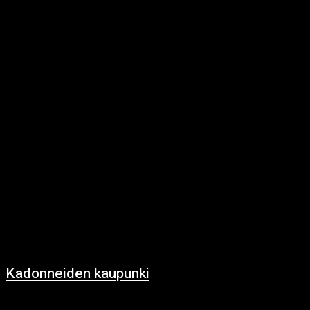
5.12.2024
https://www.youtube.com/watch?v=USNMhFlmthk Osa 1: Kutsumattomat
vieraat Tuuli vinkui kuin haavoittunut eläin, kun neljä ystävystä kulki kohti
syrjäistä mökkiä. He olivat lähteneet viikonlopuksi metsään rentoutumaan,
mutta jo matkan...
Kadonneiden kaupunki
5.12.2024