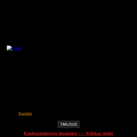
Youtube
TARJOUS
Kauhuäänikirjoja ilmaiseksi <--- Klikkaa tiedot