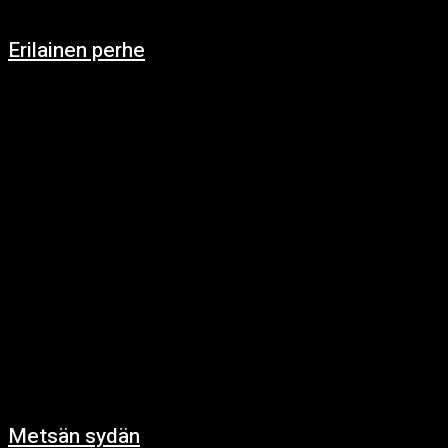
Erilainen perhe
5.12.2024
https://www.youtube.com/watch?v=p5nAU9fJNK8 Osa 1: Yökylään 13-
vuotias Sofia ei ollut koskaan ollut yökylässä ennen kuin hänet kutsuttiin
ystävänsä Linnean luo. Linnea oli uusi tyttö koulussa, hiljainen ja ujohko,...
Metsän sydän