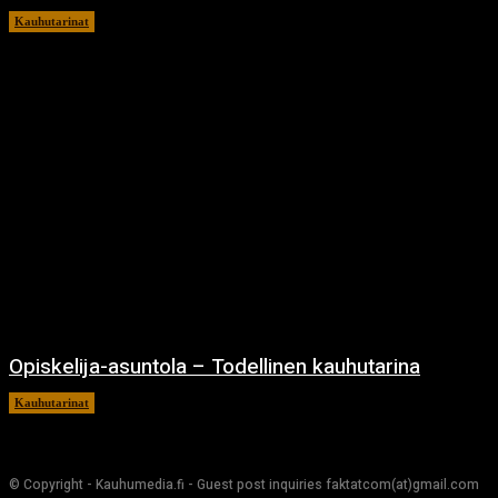
Kauhutarinat
3.1.2025
Opiskelija-asuntola – Todellinen kauhutarina
Kauhutarinat
29.12.2024
© Copyright - Kauhumedia.fi - Guest post inquiries faktatcom(at)gmail.com