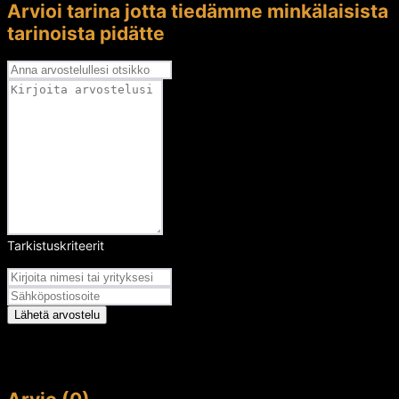
Arvioi tarina jotta tiedämme minkälaisista
tarinoista pidätte
Tarkistuskriteerit
Arvosana
Lähetä arvostelu