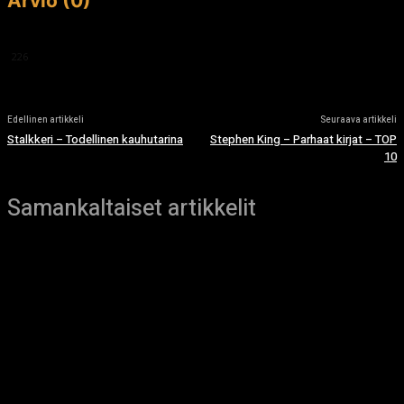
Arvio (0)
This article doesn't have any reviews yet.
226
Edellinen artikkeli
Seuraava artikkeli
Stalkkeri – Todellinen kauhutarina
Stephen King – Parhaat kirjat – TOP
10
Samankaltaiset artikkelit