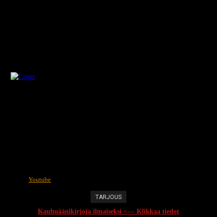
Youtube
TARJOUS
Kauhuäänikirjoja ilmaiseksi <--- Klikkaa tiedot