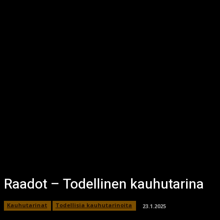
Raadot – Todellinen kauhutarina
Kauhutarinat
Todellisia kauhutarinoita
23.1.2025