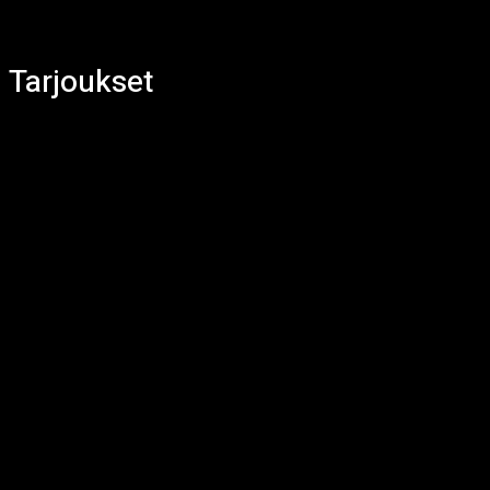
Tarjoukset
Creepypasta
Kauhuelokuvat
Kauhukartikkelit
Kauhukirjallisuus
Kauhupelit
Kauhutarinat
Lyhärit
Musiikki
Paranormaalit ilmiöt
Sarjakuvat
Tarjoukset
Todellisia kauhutarinoita
TV-sarjat
Viihde