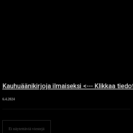
Kauhuäänikirjoja ilmaiseksi <--- Klikkaa tiedo
6.4.2024
Ei näytettäviä viestejä