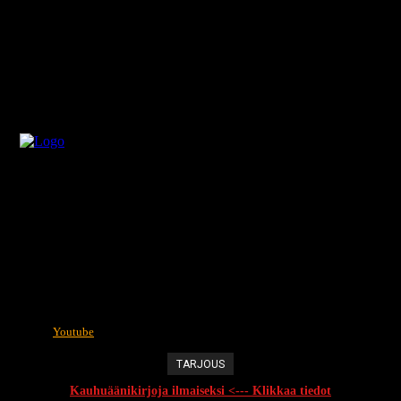
Youtube
TARJOUS
Kauhuäänikirjoja ilmaiseksi <--- Klikkaa tiedot