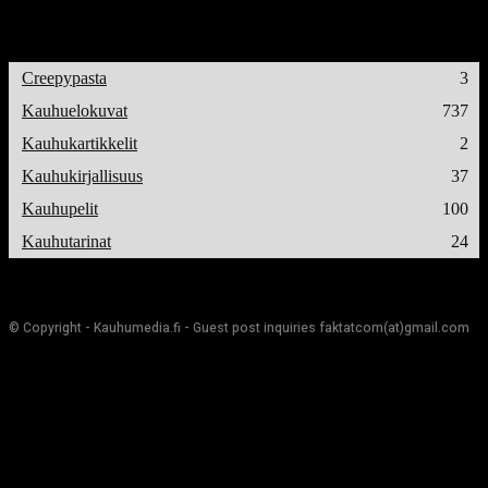
Creepypasta
3
Kauhuelokuvat
737
Kauhukartikkelit
2
Kauhukirjallisuus
37
Kauhupelit
100
Kauhutarinat
24
© Copyright - Kauhumedia.fi - Guest post inquiries faktatcom(at)gmail.com