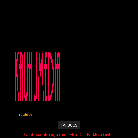
Youtube
TARJOUS
Kauhuäänikirjoja ilmaiseksi <--- Klikkaa tiedot