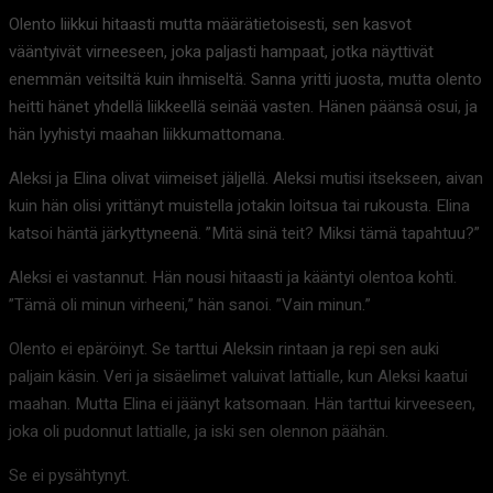
Olento liikkui hitaasti mutta määrätietoisesti, sen kasvot
vääntyivät virneeseen, joka paljasti hampaat, jotka näyttivät
enemmän veitsiltä kuin ihmiseltä. Sanna yritti juosta, mutta olento
heitti hänet yhdellä liikkeellä seinää vasten. Hänen päänsä osui, ja
hän lyyhistyi maahan liikkumattomana.
Aleksi ja Elina olivat viimeiset jäljellä. Aleksi mutisi itsekseen, aivan
kuin hän olisi yrittänyt muistella jotakin loitsua tai rukousta. Elina
katsoi häntä järkyttyneenä. ”Mitä sinä teit? Miksi tämä tapahtuu?”
Aleksi ei vastannut. Hän nousi hitaasti ja kääntyi olentoa kohti.
”Tämä oli minun virheeni,” hän sanoi. ”Vain minun.”
Olento ei epäröinyt. Se tarttui Aleksin rintaan ja repi sen auki
paljain käsin. Veri ja sisäelimet valuivat lattialle, kun Aleksi kaatui
maahan. Mutta Elina ei jäänyt katsomaan. Hän tarttui kirveeseen,
joka oli pudonnut lattialle, ja iski sen olennon päähän.
Se ei pysähtynyt.