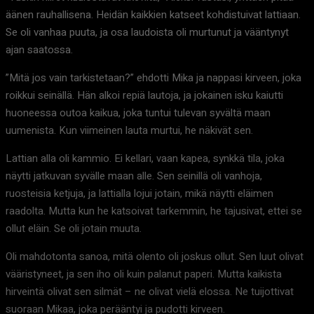
äänen rauhallisena. Heidän kaikkien katseet kohdistuivat lattiaan.
Se oli vanhaa puuta, ja osa laudoista oli murtunut ja vääntynyt
ajan saatossa.
”Mitä jos vain tarkistetaan?” ehdotti Mika ja nappasi kirveen, joka
roikkui seinällä. Hän alkoi repiä lautoja, ja jokainen isku kaiutti
huoneessa outoa kaikua, joka tuntui tulevan syvältä maan
uumenista. Kun viimeinen lauta murtui, he näkivät sen.
Lattian alla oli kammio. Ei kellari, vaan kapea, synkkä tila, joka
näytti jatkuvan syvälle maan alle. Sen seinillä oli vanhoja,
ruosteisia ketjuja, ja lattialla lojui jotain, mikä näytti eläimen
raadolta. Mutta kun he katsoivat tarkemmin, he tajusivat, ettei se
ollut eläin. Se oli jotain muuta.
Oli mahdotonta sanoa, mitä olento oli joskus ollut. Sen luut olivat
vääristyneet, ja sen iho oli kuin palanut paperi. Mutta kaikista
hirveintä olivat sen silmät – ne olivat vielä elossa. Ne tuijottivat
suoraan Mikaa, joka perääntyi ja pudotti kirveen.