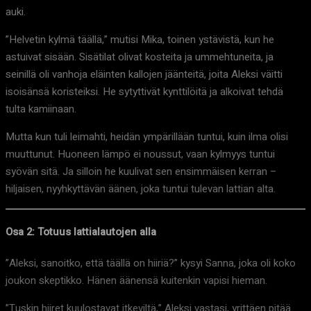
auki.
”Helvetin kylmä täällä,” mutisi Mika, toinen ystävistä, kun he
astuivat sisään. Sisätilat olivat kosteita ja ummehtuneita, ja
seinillä oli vanhoja eläinten kallojen jäänteitä, joita Aleksi väitti
isoisänsä koristeiksi. He sytyttivät kynttilöitä ja alkoivat tehdä
tulta kamiinaan.
Mutta kun tuli leimahti, heidän ympärillään tuntui, kuin ilma olisi
muuttunut. Huoneen lämpö ei noussut, vaan kylmyys tuntui
syövän sitä. Ja silloin he kuulivat sen ensimmäisen kerran –
hiljaisen, nyyhkyttävän äänen, joka tuntui tulevan lattian alta.
Osa 2: Totuus lattialautojen alla
”Aleksi, sanoitko, että täällä on hiiriä?” kysyi Sanna, joka oli koko
joukon skeptikko. Hänen äänensä kuitenkin vapisi hieman.
”Tuskin hiiret kuulostavat itkeviltä,” Aleksi vastasi, yrittäen pitää