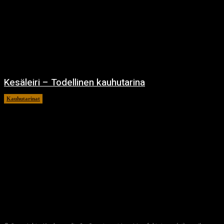
Kesäleiri – Todellinen kauhutarina
Kauhutarinat
3.1.2025
https://www.youtube.com/watch?v=USNMhFlmthk Osa 1:
Kutsumattomat vieraat Tuuli vinkui kuin haavoittunut eläin, kun
neljä ystävystä kulki kohti syrjäistä mökkiä. He olivat lähteneet
viikonlopuksi metsään rentoutumaan, mutta jo matkan alussa
tunnelmassa oli ollut jotain väärää. Metsä tuntui elävältä, sen varjot
liikahtelivat aivan kuin joku olisi tarkkaillut heitä puiden lomasta.
"Melkein...
Metsän sydän