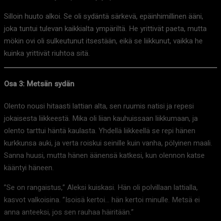
Silloin huuto alkoi. Se oli sydäntä särkevä, epäinhimillinen ääni,
joka tuntui tulevan kaikkialta ympäriltä. He yrittivät paeta, mutta
mökin ovi oli sulkeutunut itsestään, eikä se liikkunut, vaikka he
kuinka yrittivät riuhtoa sitä.
Osa 3: Metsän sydän
Olento nousi hitaasti lattian alta, sen ruumis natisi ja repesi
jokaisesta liikkeestä. Mika oli liian kauhuissaan liikkumaan, ja
olento tarttui häntä kaulasta. Yhdellä liikkeellä se repi hänen
kurkkunsa auki, ja verta roiskui seinille kuin vanha, pölyinen maali.
Sanna huusi, mutta hänen äänensä katkesi, kun olennon katse
kääntyi häneen.
”Se on rangaistus,” Aleksi kuiskasi. Hän oli polvillaan lattialla,
kasvot valkoisina. ”Isoisä kertoi… hän kertoi minulle. Metsä ei
anna anteeksi, jos sen rauhaa häiritään.”