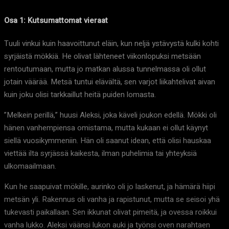
Osa 1: Kutsumattomat vieraat
Tuuli vinkui kuin haavoittunut eläin, kun neljä ystävystä kulki kohti
syrjäistä mökkiä. He olivat lähteneet viikonlopuksi metsään
rentoutumaan, mutta jo matkan alussa tunnelmassa oli ollut
jotain väärää. Metsä tuntui elävältä, sen varjot liikahtelivat aivan
kuin joku olisi tarkkaillut heitä puiden lomasta.
”Melkein perillä,” huusi Aleksi, joka käveli joukon edellä. Mökki oli
hänen vanhempiensa omistama, mutta kukaan ei ollut käynyt
siellä vuosikymmeniin. Hän oli saanut idean, että olisi hauskaa
viettää ilta syrjässä kaikesta, ilman puhelimia tai yhteyksiä
ulkomaailmaan.
Kun he saapuivat mökille, aurinko oli jo laskenut, ja hämärä hiipi
metsän yli. Rakennus oli vanha ja rapistunut, mutta se seisoi yhä
tukevasti paikallaan. Sen ikkunat olivat pimeitä, ja ovessa roikkui
vanha lukko. Aleksi väänsi lukon auki ja työnsi oven narahtaen