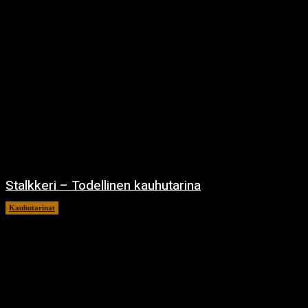
Stalkkeri – Todellinen kauhutarina
Kauhutarinat
8.1.2025