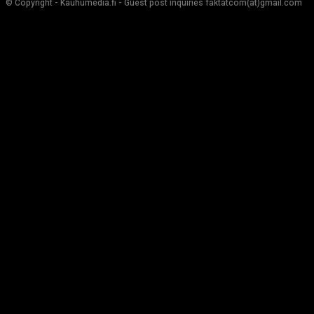
© Copyright - Kauhumedia.fi - Guest post inquiries faktatcom(at)gmail.com