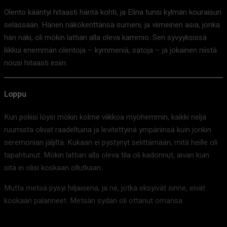
Olento kääntyi hitaasti häntä kohti, ja Elina tunsi kylmän kouraisun
selässään. Hänen näkökenttänsä sumeni, ja viimeinen asia, jonka
hän näki, oli mökin lattian alla oleva kammio. Sen syvyyksissä
liikkui enemmän olentoja – kymmeniä, satoja – ja jokainen niistä
nousi hitaasti esiin.
Loppu
Kun poliisi löysi mökin kolme viikkoa myöhemmin, kaikki neljä
ruumista olivat raadeltuina ja levitettyinä ympäriinsä kuin jonkin
seremonian jäljiltä. Kukaan ei pystynyt selittämään, mitä heille oli
tapahtunut. Mökin lattian alla oleva tila oli kadonnut, aivan kuin
sitä ei olisi koskaan ollutkaan.
Mutta metsä pysyi hiljaisena, ja ne, jotka eksyivät sinne, eivät
koskaan palanneet. Metsän sydän oli ottanut omansa.