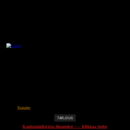
Youtube
TARJOUS
Kauhuäänikirjoja ilmaiseksi <--- Klikkaa tiedot