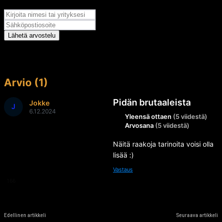
Arvosana
Lähetä arvostelu
Arvio (1)
Pidän brutaaleista
Jokke
J
6.12.2024
Yleensä ottaen
(5 viidestä)
Arvosana
(5 viidestä)
Näitä raakoja tarinoita voisi olla
lisää :)
Vastaus
166
Edellinen artikkeli
Seuraava artikkeli