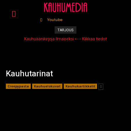
Youtube
TARJOUS
Kauhuäänikirjoja ilmaiseksi <--- Klikkaa tiedot
Kauhutarinat
Creepypasta
Kauhuelokuvat
Kauhukartikkelit