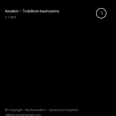
Kesäleiri – Todellinen kauhutarina
3.1.2025
© Copyright - Kauhumedia.fi - Guest post inquiries
faktatcom(at)gmail.com