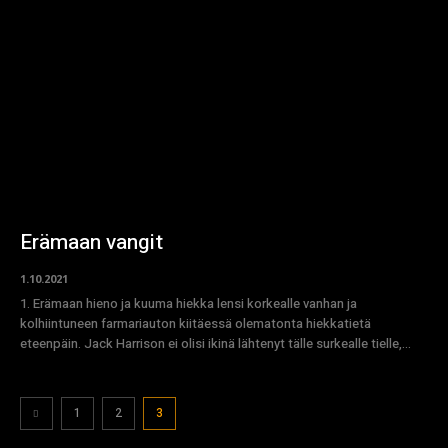
Erämaan vangit
1.10.2021
1. Erämaan hieno ja kuuma hiekka lensi korkealle vanhan ja
kolhiintuneen farmariauton kiitäessä olematonta hiekkatietä
eteenpäin. Jack Harrison ei olisi ikinä lähtenyt tälle surkealle tielle,...
1
2
3