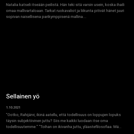
Natalia katseli itseään peilistä. Hän teki sitä varsin usein, koska ihaili
omaa mallivartaloaan. Tarkat ruokavaliot ja liikunta pitivät hänet juuri
sopivan naisellisena parikymppisenä mallina....
Sellainen yö
1.10.2021
"Ootko, Rahijärvi, ikinä aatellu, että todellisuus on loppujen lopuks
täysin subjektiivinen juttu? Siis me kaikki luodaan itse oma
todellisuutemme." "Toihan on ikivanha juttu, yläastefilosofiaa. Mä...