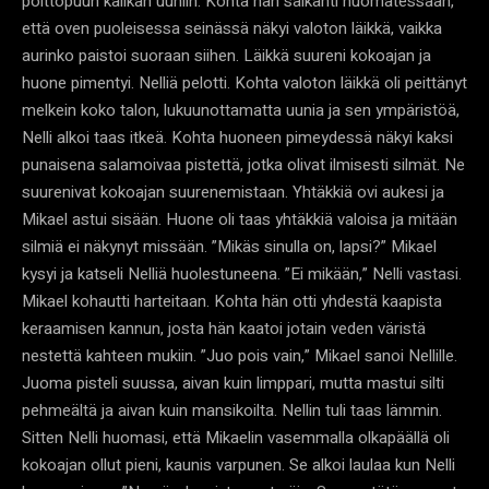
polttopuun kalikan uuniin. Kohta hän säikähti huomatessaan,
että oven puoleisessa seinässä näkyi valoton läikkä, vaikka
aurinko paistoi suoraan siihen. Läikkä suureni kokoajan ja
huone pimentyi. Nelliä pelotti. Kohta valoton läikkä oli peittänyt
melkein koko talon, lukuunottamatta uunia ja sen ympäristöä,
Nelli alkoi taas itkeä. Kohta huoneen pimeydessä näkyi kaksi
punaisena salamoivaa pistettä, jotka olivat ilmisesti silmät. Ne
suurenivat kokoajan suurenemistaan. Yhtäkkiä ovi aukesi ja
Mikael astui sisään. Huone oli taas yhtäkkiä valoisa ja mitään
silmiä ei näkynyt missään. ”Mikäs sinulla on, lapsi?” Mikael
kysyi ja katseli Nelliä huolestuneena. ”Ei mikään,” Nelli vastasi.
Mikael kohautti harteitaan. Kohta hän otti yhdestä kaapista
keraamisen kannun, josta hän kaatoi jotain veden väristä
nestettä kahteen mukiin. ”Juo pois vain,” Mikael sanoi Nellille.
Juoma pisteli suussa, aivan kuin limppari, mutta mastui silti
pehmeältä ja aivan kuin mansikoilta. Nellin tuli taas lämmin.
Sitten Nelli huomasi, että Mikaelin vasemmalla olkapäällä oli
kokoajan ollut pieni, kaunis varpunen. Se alkoi laulaa kun Nelli