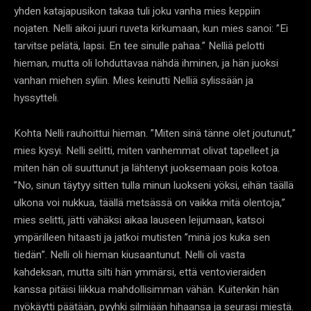
yhden katajapusikon takaa tuli joku vanha mies keppiin
nojaten. Nelli aikoi juuri ruveta kirkumaan, kun mies sanoi: ”Ei
tarvitse pelätä, lapsi. En tee sinulle pahaa.” Nelliä pelotti
hieman, mutta oli lohduttavaa nähdä ihminen, ja hän juoksi
vanhan miehen syliin. Mies keinutti Nelliä sylissään ja
hyssytteli.
Kohta Nelli rauhoittui hieman. ”Miten sinä tänne olet joutunut,”
mies kysyi. Nelli selitti, miten vanhemmat olivat tapelleet ja
miten hän oli suuttunut ja lähtenyt juoksemaan pois kotoa.
”No, sinun täytyy sitten tulla minun luokseni yöksi, eihän täällä
ulkona voi nukkua, täällä metsässä on vaikka mitä olentoja,”
mies selitti, jätti vähäksi aikaa lauseen leijumaan, katsoi
ympärilleen hitaasti ja jatkoi mutisten ”minä jos kuka sen
tiedän”. Nelli oli hieman kiusaantunut. Nelli oli vasta
kahdeksan, mutta silti hän ymmärsi, että ventovieraiden
kanssa pitäisi liikkua mahdollisimman vähän. Kuitenkin hän
nyökäytti päätään, pyyhki silmiään hihaansa ja seurasi miestä.