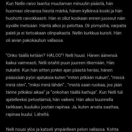
Kun Nellin raivo laantui muutaman minuutin päästä, hän
huomasi olevansa hiestä märkä, hänen kylkiinsä koski ja hän
huohotti raivokkaasti. Hän ei ollut koskaan ennen juossut näin
syvälle metsään. Häntä alkoi jo pelottaa. Oli yömyöhä, varpaita
paleli ja ei tietoakaan olinpaikasta. Nellin kurkkua kuristi. Hän
oli aivan pakokauhun vallassa.
”Onko täällä ketään? HALOO”! Nelli huusi. Hänen äänensä
kaikui vaimeasti. Nelli istahti puun juureen itkemään. Hän
nukahti. Kun hän sitten jonkin ajan päästä heräsi, hänen
päässään pyöri ajatuksia kuten ”miten pitkään nukuin”, ”missä
minä olen”, ”miksi minä lähdin” , ”mistä saan ruokaa, jos jään
tänne pitkäksi aikaa” ja ”onkohan täällä karhuja”. Kun Nelli tuli
ajatelleeksi petoeläimiä, hän vaikeni. Hän alkoi kuunnella
tarkkaan, kuuluiko jostain rapinaa. Ja, kuten arvata saattaa,
rapinaa kuului. Läheltä.
Nelli nousi ylös ja katseli ympärilleen pelon vallassa. Kohta