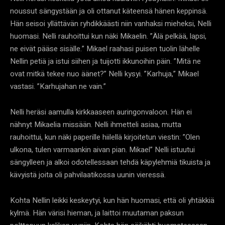
noussut sängystään ja oli ottanut käteensä hänen keppinsä.
Hän seisoi yllättävän ryhdikkäästi niin vanhaksi mieheksi, Nelli
huomasi. Nelli rauhoittui kun näki Mikaelin. ”Älä pelkää, lapsi,
ne eivät pääse sisälle.” Mikael raahasi puisen tuolin lähelle
Nellin petiä ja istui siihen ja tuijotti ikkunoihin päin. ”Mitä ne
ovat mitkä tekee nuo äänet?” Nelli kysyi. ”Karhuja,” Mikael
vastasi. ”Karhujahan ne vain.”
Nelli heräsi aamulla kirkkaaseen auringonvaloon. Hän ei
nähnyt Mikaelia missään. Nelli ihmetteli asiaa, mutta
rauhoittui, kun näki paperille hiilellä kirjoitetun viestin: ”Olen
ulkona, tulen varmaankin aivan pian. Mikael” Nelli istuutui
sängylleen ja alkoi odotellessaan tehdä käpylehmiä tikuista ja
kävyistä joita oli pahvilaatikossa uunin vieressä.
Kohta Nellin leikki keskeytyi, kun hän huomasi, että oli yhtäkkiä
kylmä. Hän värisi hieman, ja laittoi muutaman paksun