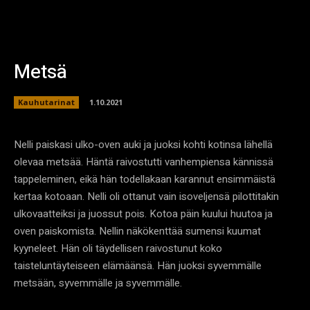
Metsä
Kauhutarinat
1.10.2021
Nelli paiskasi ulko-oven auki ja juoksi kohti kotinsa lähellä
olevaa metsää. Häntä raivostutti vanhempiensa kännissä
tappeleminen, eikä hän todellakaan karannut ensimmäistä
kertaa kotoaan. Nelli oli ottanut vain isoveljensä pilottitakin
ulkovaatteiksi ja juossut pois. Kotoa päin kuului huutoa ja
oven paiskomista. Nellin näkökenttää sumensi kuumat
kyyneleet. Hän oli täydellisen raivostunut koko
taisteluntäyteiseen elämäänsä. Hän juoksi syvemmälle
metsään, syvemmälle ja syvemmälle.