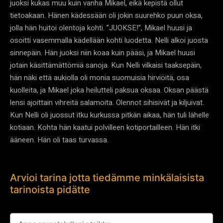
juoksi kukas muu kuin vanha Mikael, eikä kepistä ollut
tietoakaan. Hänen kädessään oli jokin suurehko puun oksa,
jolla hän huitoi olentoja kohti. ”JUOKSE!”, Mikael huusi ja
osoitti vasemmalla kädellään kohti luodetta. Nelli alkoi juosta
sinnepäin. Hän juoksi niin koaa kuin pääsi, ja Mikael huusi
jotain käsittämättömiä sanoja. Kun Nelli vilkaisi taaksepäin,
hän näki että aukiolla oli monia suomuisia hirviöitä, osa
kuolleita, ja Mikael joka heilutteli paksua oksaa. Oksan päästä
lensi ajoittain vihreitä salamoita. Olennot sihisivät ja kiljuivat.
Kun Nelli oli juossut itku kurkussa pitkän aikaa, hän tuli lähelle
kotiaan. Kohta hän kaatui polvilleen kotiportailleen. Hän itki
ääneen. Hän oli taas turvassa.
Arvioi tarina jotta tiedämme minkälaisista
tarinoista pidätte