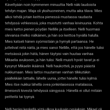
Käveltyään noin kymmenen minuuttia Nelli näki laudoista
tehdyn majan. Maja oli yksihuoneinen, mutta aika tilava. Mies
alkoi tehdä jotain keittoa pienessä mustassa raudasta
tehdyssä vehkeessä, joka muistutti vanhaa leivinuunia. Kohta
mies kattoi pienen pöydän Nellille ja itselleen. Nelli huomasi
olevansa melko nälkäinen, ja hän soi keittoa hyvällä halulla.
Mies katseli hänen syömistään ja hymyili partaansa. He
juttelivat niitä näitä, ja mies sanoi Nellille, että jos hänelle tulisi
metsässä jokin hätä, hänen täytyisi vain huutaa vanhaa
Mikaelia avukseen, ja hän tulisi. Nelli muisti hyvät tavat ja ei
kysynyt Mikaelin ikäänsä. Nelli haukotteli, ja pyysi päästä
nukkumaan. Mies laittoi muutaman vanhan tilkkutäkin
päällekkäin lattialle, lähelle uunia, jottei hänelle tulisi kylmä.
Mies itse nukkui lähellä ovea jonkinlaisessa matalassa,
ilmeisesti kivestä tehdyssä sängyssä. Hänellä ei ollut mitään
peitteitä tai tyynyä.
Nelli heräsi keskellä yötä ulkoa kuuluviin rysäyksiin. Mikael oli