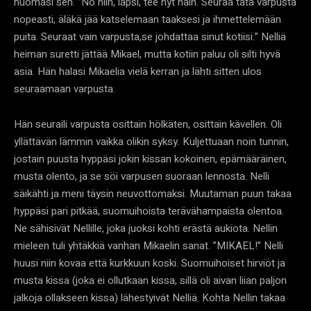
huomasi sen. ”No niin, lapsi, tee nyt näin. Seuraa tätä varpusta
nopeasti, äläkä jää katselemaan taaksesi ja ihmettelemään
puita. Seuraat vain varpusta,se johdattaa sinut kotiisi.” Nelliä
heiman suretti jättää Mikael, mutta kotiin paluu oli silti hyvä
asia. Hän halasi Mikaelia vielä kerran ja lähti sitten ulos
seuraamaan varpusta.
Hän seuraili varpusta osittain hölkäten, osittain kävellen. Oli
yllättävän lämmin vaikka olikin syksy. Kuljettuaan noin tunnin,
jostain puusta hyppäsi jokin kissan kokoinen, epämääräinen,
musta olento, ja se söi varpusen suoraan lennosta. Nelli
säikähti ja meni täysin neuvottomaksi. Muutaman puun takaa
hyppäsi pari pitkää, suomuihoista terävähampaista olentoa.
Ne sähisivät Nellille, joka juoksi kohti erästä aukiota. Nellin
mieleen tuli yhtäkkiä vanhan Mikaelin sanat. ”MIKAEL!” Nelli
huusi niin kovaa että kurkkuun koski. Suomuihoiset hirviöt ja
musta kissa (joka ei ollutkaan kissa, sillä oli aivan liian paljon
jalkoja ollakseen kissa) lähestyivät Nelliä. Kohta Nellin takaa