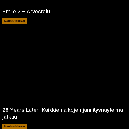
Smile 2 – Arvostelu
Kauhuelokuvat
12.12.2024
28 Years Later- Kaikkien aikojen jännitysnäytelmä
jatkuu
Kauhuelokuvat
11.12.2024