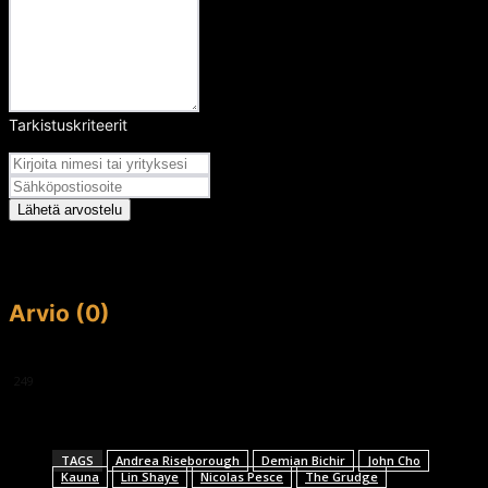
Tarkistuskriteerit
Arvosana
Lähetä arvostelu
Arvio (0)
This article doesn't have any reviews yet.
249
TAGS
Andrea Riseborough
Demian Bichir
John Cho
Kauna
Lin Shaye
Nicolas Pesce
The Grudge