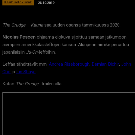
Kauhuelokuvat
28.10.2019
The Grudge
–
Kauna
saa uuden osansa tammikuussa 2020.
Nicolas Pescen
ohjaama elokuva sijoittuu samaan jatkumoon
aiempien amerikkalaisleffojen kanssa. Alunperin nimike perustuu
japanilaisiin
Ju-On
-leffoihin.
Leffaa tähdittävät mm.
Andrea Riseborough
,
Demian Bichir
,
John
Cho
ja
Lin Shaye
.
Katso
The Grudge
-traileri alla: