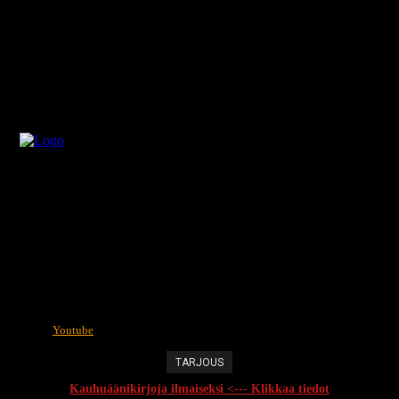
Youtube
TARJOUS
Kauhuäänikirjoja ilmaiseksi <--- Klikkaa tiedot