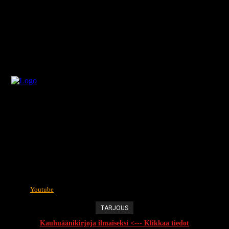
Youtube
TARJOUS
Kauhuäänikirjoja ilmaiseksi <--- Klikkaa tiedot