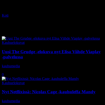
Koti
Tagit
Andrea Riseborough
Tag: Andrea Riseborough
Kauhuelokuvat
Uusi The Grudge -elokuva nyt Elisa Viihde Viaplay
-palvelussa
kauhumedia
-
7.12.2020
0
Kauhuelokuvat
Nyt Netflixissä: Nicolas Cage -kauhuleffa Mandy
kauhumedia
-