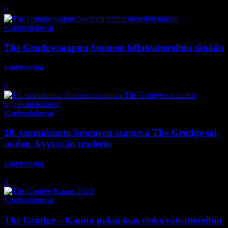
29.1.2020
0
Kauhuelokuvat
The Grudge saapuu Suomen leffateattereihin tänään
kauhumedia
-
10.1.2020
0
Kauhuelokuvat
10. tammikuuta Suomeen saapuva The Grudge sai
uuden, hyytävän trailerin
kauhumedia
-
17.12.2019
0
Kauhuelokuvat
The Grudge – Kauna palaa taas elokuvateattereihin