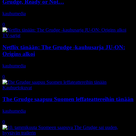
Grudge, Ready or Not…
kauhumedia
-
28.10.2020
0
TV-sarjat
Netflix tänään: The Grudge -kauhusarja JU-ON:
Origins alkoi
kauhumedia
-
3.7.2020
0
Kauhuelokuvat
The Grudge saapuu Suomen leffateattereihin tänään
kauhumedia
-
10.1.2020
0