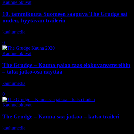
Kauhuelokuvat
10. tammikuuta Suomeen saapuva The Grudge sai
uuden, hyytävän trailerin
kauhumedia
-
17.12.2019
0
Kauhuelokuvat
The Grudge – Kauna palaa taas elokuvateattereihin
– tältä jatko-osa näyttää
kauhumedia
-
4.12.2019
0
Kauhuelokuvat
The Grudge – Kauna saa jatkoa – katso traileri
kauhumedia
-
28.10.2019