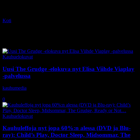
Koti
Tagit
The Grudge
Tag: The Grudge
Kauhuelokuvat
Uusi The Grudge -elokuva nyt Elisa Viihde Viaplay
-palvelussa
kauhumedia
-
7.12.2020
0
Kauhuelokuvat
Kauhuleffoja nyt jopa 60%:n alessa (DVD ja Blu-
ray): Child’s Play, Doctor Sleep, Midsommar, The