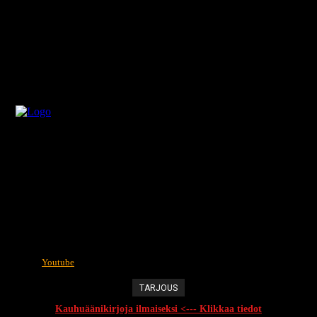
Youtube
TARJOUS
Kauhuäänikirjoja ilmaiseksi <--- Klikkaa tiedot