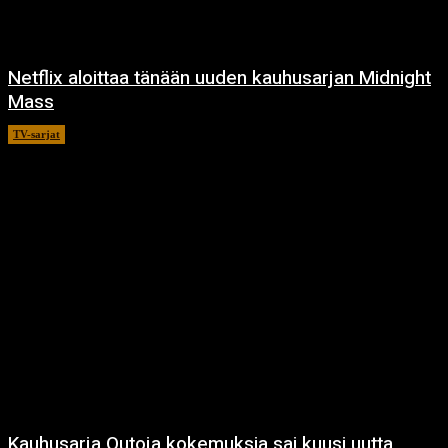
Netflix aloittaa tänään uuden kauhusarjan Midnight
Mass
TV-sarjat
24.9.2021
Kauhusarja Outoja kokemuksia sai kuusi uutta