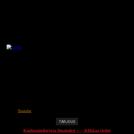
Youtube
TARJOUS
Kauhuäänikirjoja ilmaiseksi <--- Klikkaa tiedot