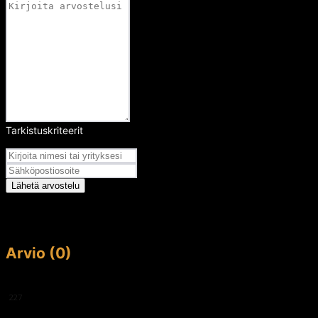
Tarkistuskriteerit
Arvosana
Lähetä arvostelu
Arvio (0)
This article doesn't have any reviews yet.
227