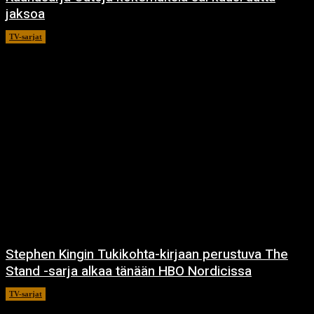
jaksoa
TV-sarjat
14.5.2021
Stephen Kingin Tukikohta-kirjaan perustuva The
Stand -sarja alkaa tänään HBO Nordicissa
TV-sarjat
17.12.2020