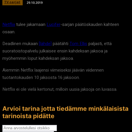
TV-sarjat
29.10.2019
Netflix
tulee jakamaan
Lucifer
-sarjan päätöskauden kahteen
osaan.
Deadlinen mukaan
[lähde]
päätähti
Tom Ellis
paljasti, että
suoratoistopalvelu julkaisee ensin kahdeksan jaksoa ja
myöhemmin loput kahdeksan jaksoa.
Aiemmin Netflix laajensi viimeiseksi jäävän viidennen
tuotantokauden 10 jaksosta 16 jaksoon.
Netflix ei ole vielä kertonut, milloin uusia jaksoja on luvassa.
Arvioi tarina jotta tiedämme minkälaisista
tarinoista pidätte