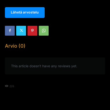
Lähetä arvostelu
Arvio (0)
This article doesn't have any reviews yet.
226