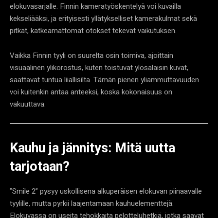
elokuvasarjalle. Finnin kameratyöskentelyä voi kuvailla
kekseliääksi, ja erityisesti yllätykselliset kamerakulmat sekä
pitkät, katkeamattomat otokset tekevät vaikutuksen.
Vaikka Finnin tyyli on suurelta osin toimiva, ajoittain
visuaalinen ylikorostus, kuten toistuvat ylösalaisin kuvat,
saattavat tuntua liiallisilta. Tämän pienen yliammuttavuuden
voi kuitenkin antaa anteeksi, koska kokonaisuus on
vakuuttava.
Kauhu ja jännitys: Mitä uutta
tarjotaan?
”Smile 2” pysyy uskollisena alkuperäisen elokuvan piinaavalle
tyylille, mutta pyrkii laajentamaan kauhuelementtejä.
Elokuvassa on useita tehokkaita pelotteluhetkiä, jotka saavat