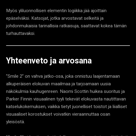
Myös yliluonnollisen elementin logiikka jää ajoittain
epäselväksi. Katsojat, jotka arvostavat selkeitä ja
johdonmukaisia tarinallisia ratkaisuja, saattavat kokea tämän
turhauttavaksi.
Yhteenveto ja arvosana
”Smile 2” on vahva jatko-osa, joka onnistuu laajentamaan
alkuperäisen elokuvan maailmaa ja tarjoamaan uusia
näkökulmia kauhugenreen. Naomi Scottin huikea suoritus ja
Parker Finnin visuaalinen tyyli tekevät elokuvasta nautittavan
katselukokemuksen, vaikka tietyt juonelliset toistot ja liialliset
visuaaliset korostukset voivatkin vieraannuttaa osan
yleisöstä.