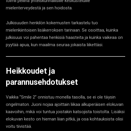
toimii peilinä yhteiskunnallisille keskusteluille
mielenterveydestä ja sen hoidosta.
Julkisuuden henkilön kokemusten tarkastelu tuo
mielenkiintoisen lisäkerroksen tarinaan. Se osoittaa, kuinka
julkisuus voi pahentaa henkisiä haasteita ja kuinka vaikeaa on
pyytää apua, kun maailma seuraa jokaista liikettäsi.
Heikkoudet ja
parannusehdotukset
Vaikka ”Smile 2” onnistuu monella tasolla, se ei ole täysin
ongelmaton. Juoni nojaa ajoittain liikaa alkuperäisen elokuvan
kaavoihin, mikä voi tuntua joistakin katsojista toistolta. Lisäksi
elokuvan kesto on hieman liian pitkä, ja osa kohtauksista olisi
voitu tiivistää.