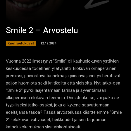
Smile 2 – Arvostelu
Kauhuelokuvat
12.12.2024
Vuonna 2022 ilmestynyt ”Smile” oli kauhuelokuvan ystävien
keskuudessa todellinen yllätyshitti. Elokuvan omaperäinen
premissi, painostava tunnelma ja piinaava jännitys herättivät
paljon huomiota sekä kriitikoilta että yleisöltä. Nyt jatko-osa
”Smile 2” pyrkii laajentamaan tarinaa ja syventämään
alkuperäisen elokuvan teemoja. Onnistuuko se, vai jääkö se
tyypilliseksi jatko-osaksi, joka ei kykene saavuttamaan
edeltäjänsä tasoa? Tässä arvostelussa käsittelemme ”Smile
2” -elokuvan vahvuudet, heikkoudet ja sen tarjoaman
katselukokemuksen yksityiskohtaisesti.