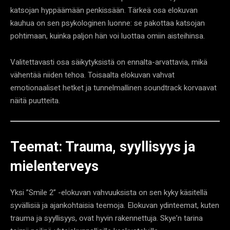
katsojan hyppäämään penkissään. Tärkeä osa elokuvan
kauhua on sen psykologinen luonne: se pakottaa katsojan
pohtimaan, kuinka paljon hän voi luottaa omiin aisteihinsa.
Valitettavasti osa säikytyksistä on ennalta-arvattavia, mikä
vähentää niiden tehoa. Toisaalta elokuvan vahvat
emotionaaliset hetket ja tunnelmallinen soundtrack korvaavat
näitä puutteita.
Teemat: Trauma, syyllisyys ja
mielenterveys
Yksi ”Smile 2” -elokuvan vahvuuksista on sen kyky käsitellä
syvällisiä ja ajankohtaisia teemoja. Elokuvan ydinteemat, kuten
trauma ja syyllisyys, ovat hyvin rakennettuja. Skye’n tarina