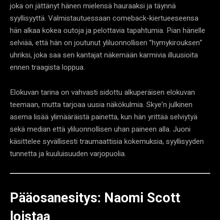
joka on jättänyt hänen mielensä hauraaksi ja täynnä
syyllisyyttä. Valmistautuessaan comeback-kiertueeseensa
hän alkaa kokea outoja ja pelottavia tapahtumia. Pian hänelle
selviää, että hän on joutunut yliluonnollisen ”hymykirouksen”
uhriksi, joka saa sen kantajat näkemään karmivia illuusioita
ennen traagista loppua.
Elokuvan tarina on vahvasti sidottu alkuperäisen elokuvan
teemaan, mutta tarjoaa uusia näkökulmia. Skye’n julkinen
asema lisää ylimääräistä painetta, kun hän yrittää selviytyä
sekä median että yliluonnollisen uhan paineen alla. Juoni
käsittelee syvällisesti traumaattisia kokemuksia, syyllisyyden
tunnetta ja kuuluisuuden varjopuolia.
Pääosanesitys: Naomi Scott
loistaa