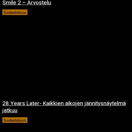
Smile 2 – Arvostelu
Kauhuelokuvat
12.12.2024
28 Years Later- Kaikkien aikojen jännitysnäytelmä
jatkuu
Kauhuelokuvat
11.12.2024