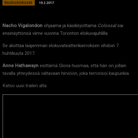
Kauhuelokuvat
19.2.2017
Nacho Vigalondon
ohjaama ja käsikirjoittama
Colossal
sai
ensinäyttönsä viime vuonna Toronton elokuvajuhlilla.
Se aloittaa laajemman elokuvateatterikierroksen vihdoin 7.
huhtikuuta 2017.
Anne Hathawayn
esittämä Gloria huomaa, että hän on jollain
tavalla yhteydessä valtavaan hirviöön, joka terrorisoi kaupunkia.
Katso uusi traileri alta: