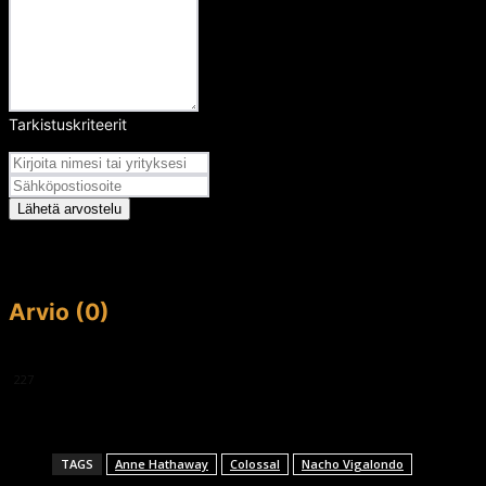
Tarkistuskriteerit
Arvosana
Lähetä arvostelu
Arvio (0)
This article doesn't have any reviews yet.
227
TAGS
Anne Hathaway
Colossal
Nacho Vigalondo