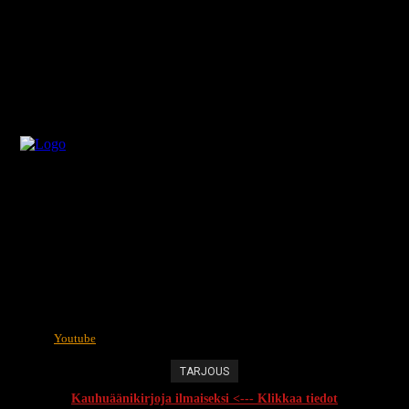
Youtube
TARJOUS
Kauhuäänikirjoja ilmaiseksi <--- Klikkaa tiedot