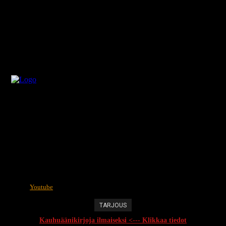
Youtube
TARJOUS
Kauhuäänikirjoja ilmaiseksi <--- Klikkaa tiedot