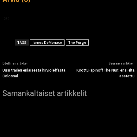
This article doesn't have any reviews yet.
239
TAGS
James DeMonaco
The Purge
Edellinen artikkeli
Seuraava artikkeli
Uusi traileri erilaisesta hirviöleffasta
Kirottu-spinoff The Nun: ensi-ilta
Colossal
asetettu
Samankaltaiset artikkelit