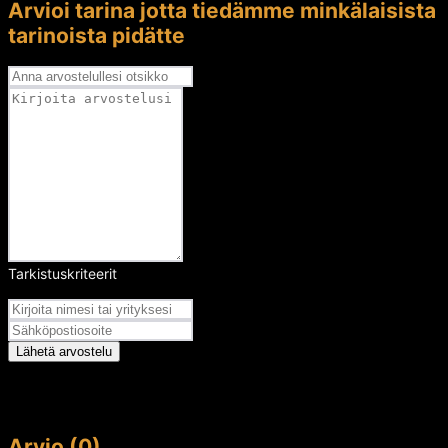
Arvioi tarina jotta tiedämme minkälaisista
tarinoista pidätte
Tarkistuskriteerit
Arvosana
Lähetä arvostelu
Arvio (0)