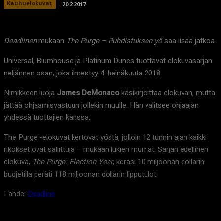
Kauhuelokuvat
20.2.2017
Deadlinen
mukaan
The Purge – Puhdistuksen yö
saa lisää jatkoa.
Universal, Blumhouse ja Platinum Dunes tuottavat elokuvasarjan
neljännen osan, joka ilmestyy 4. heinäkuuta 2018.
Nimikkeen luoja
James DeMonaco
käsikirjoittaa elokuvan, mutta
jättää ohjaamisvastuun jollekin muulle. Hän valitsee ohjaajan
yhdessä tuottajien kanssa.
The Purge -elokuvat kertovat yöstä, jolloin 12 tunnin ajan kaikki
rikokset ovat sallittuja – mukaan lukien murhat. Sarjan edellinen
elokuva,
The Purge: Election Year
, keräsi 10 miljoonan dollarin
budjetilla peräti 118 miljoonan dollarin lipputulot.
Lähde:
Deadline