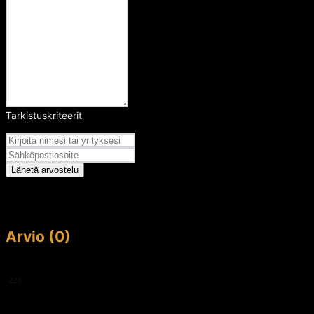
Tarkistuskriteerit
Arvosana
Lähetä arvostelu
Arvio (0)
This article doesn't have any reviews yet.
226