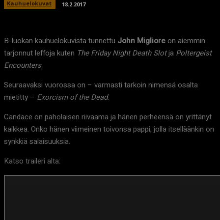
Kauhuelokuvat
18.2.2017
B-luokan kauhuelokuvista tunnettu
John Migliore
on aiemmin
tarjonnut leffoja kuten
The Friday Night Death Slot
ja
Poltergeist
Encounters
.
Seuraavaksi vuorossa on – varmasti tarkoin nimensä osalta
mietitty –
Exorcism of the Dead
.
Candace on paholaisen riivaama ja hänen perheensä on yrittänyt
kaikkea. Onko hänen viimeinen toivonsa pappi, jolla itselläänkin on
synkkiä salaisuuksia.
Katso traileri alta: