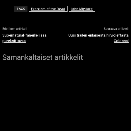
TAGS
Exorcism of the Dead
John Migliore
Edellinen artikkeli
Seuraava artikkeli
Supernatural-faneille lisää
Uusi traileri erilaisesta hirviöleffasta
pureksittavaa
Colossal
Samankaltaiset artikkelit