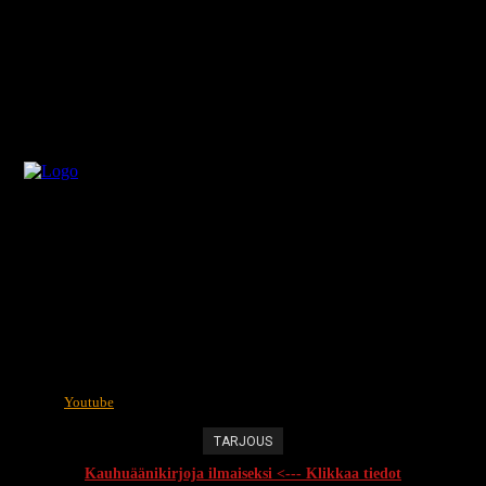
Youtube
TARJOUS
Kauhuäänikirjoja ilmaiseksi <--- Klikkaa tiedot