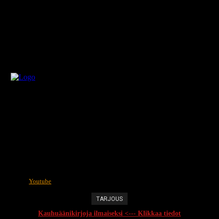
Youtube
TARJOUS
Kauhuäänikirjoja ilmaiseksi <--- Klikkaa tiedot