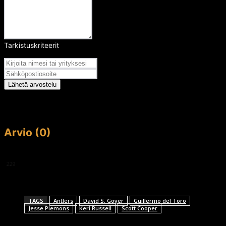
Tarkistuskriteerit
Arvosana
Lähetä arvostelu
Arvio (0)
This article doesn't have any reviews yet.
229
TAGS
Antlers
David S. Goyer
Guillermo del Toro
Jesse Plemons
Keri Russell
Scott Cooper