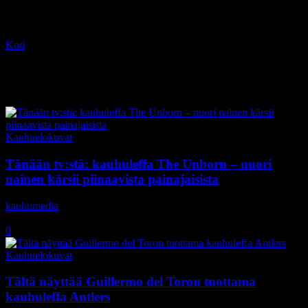
Koti
Tagit
David S. Goyer
Tag: David S. Goyer
Kauhuelokuvat
Tänään tv:stä: kauhuleffa The Unborn – nuori
nainen kärsii piinaavista painajaisista
kauhumedia
-
16.1.2020
0
Kauhuelokuvat
Tältä näyttää Guillermo del Toron tuottama
kauhuleffa Antlers