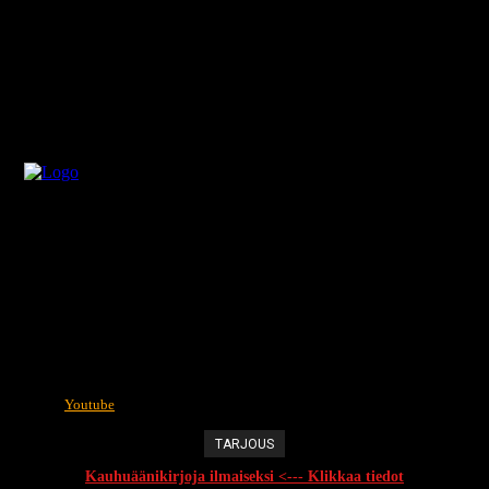
Youtube
TARJOUS
Kauhuäänikirjoja ilmaiseksi <--- Klikkaa tiedot