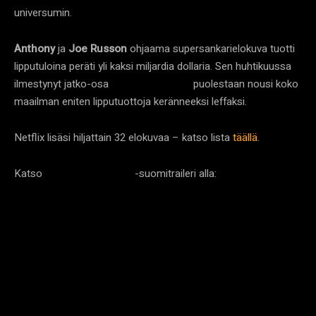
universumin.
Anthony
ja
Joe Russon
ohjaama supersankarielokuva tuotti
lipputuloina peräti yli kaksi miljardia dollaria. Sen huhtikuussa
ilmestynyt jatko-osa
puolestaan nousi koko
Avengers: Endgame
maailman eniten lipputuottoja keränneeksi leffaksi.
Netflix lisäsi hiljattain 32 elokuvaa – katso lista
täällä
.
Katso
-suomitraileri alla:
Avengers: Infinity War