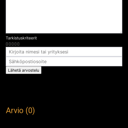
Tarkistuskriteerit
Arvosana
Lähetä arvostelu
Arvio (0)
This article doesn't have any reviews yet.