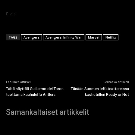
236
TAGS
Avengers
Avengers: Infinity War
Marvel
Netflix
Edellinen artikkeli
Seuraava artikkeli
Tältä näyttää Guillermo del Toron
Tänään Suomen leffateattereissa
tuottama kauhuleffa Antlers
kauhutrilleri Ready or Not
Samankaltaiset artikkelit