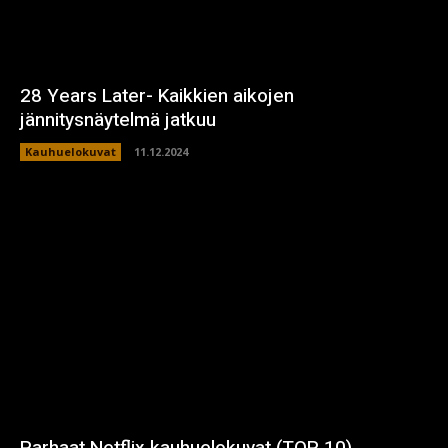
28 Years Later- Kaikkien aikojen
jännitysnäytelmä jatkuu
Kauhuelokuvat
11.12.2024
Parhaat Netflix kauhuelokuvat (TOP 10)