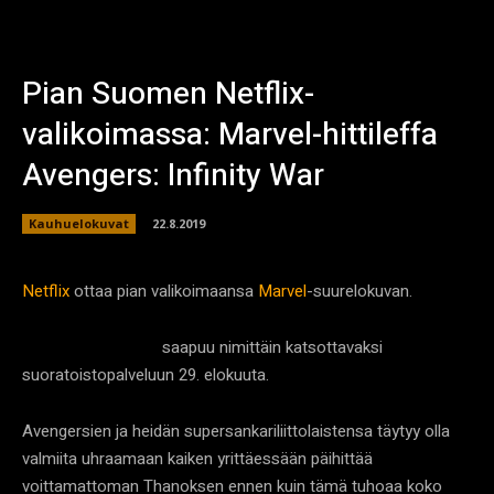
Pian Suomen Netflix-
valikoimassa: Marvel-hittileffa
Avengers: Infinity War
Kauhuelokuvat
22.8.2019
Netflix
ottaa pian valikoimaansa
Marvel
-suurelokuvan.
saapuu nimittäin katsottavaksi
Avengers: Infinity War
suoratoistopalveluun 29. elokuuta.
Avengersien ja heidän supersankariliittolaistensa täytyy olla
valmiita uhraamaan kaiken yrittäessään päihittää
voittamattoman Thanoksen ennen kuin tämä tuhoaa koko