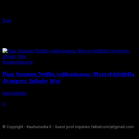
Koti
Tagit
Avengers: Infinity War
Tag: Avengers: Infinity War
Kauhuelokuvat
Pian Suomen Netflix-valikoimassa: Marvel-hittileffa
Avengers: Infinity War
kauhumedia
-
22.8.2019
0
© Copyright - Kauhumedia.fi - Guest post inquiries faktatcom(at)gmail.com