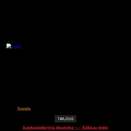
Youtube
TARJOUS
Kauhuäänikirjoja ilmaiseksi <--- Klikkaa tiedot