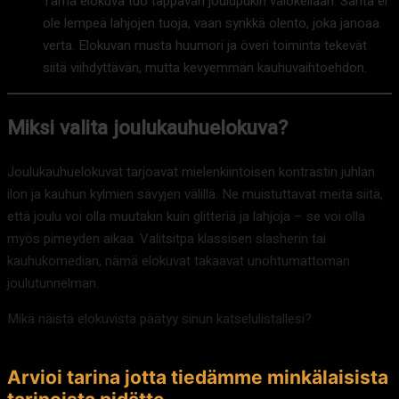
Tämä elokuva tuo tappavan joulupukin valokeilaan. Santa ei
ole lempeä lahjojen tuoja, vaan synkkä olento, joka janoaa
verta. Elokuvan musta huumori ja överi toiminta tekevät
siitä viihdyttävän, mutta kevyemmän kauhuvaihtoehdon.
Miksi valita joulukauhuelokuva?
Joulukauhuelokuvat tarjoavat mielenkiintoisen kontrastin juhlan
ilon ja kauhun kylmien sävyjen välillä. Ne muistuttavat meitä siitä,
että joulu voi olla muutakin kuin glitteriä ja lahjoja – se voi olla
myös pimeyden aikaa. Valitsitpa klassisen slasherin tai
kauhukomedian, nämä elokuvat takaavat unohtumattoman
joulutunnelman.
Mikä näistä elokuvista päätyy sinun katselulistallesi?
Arvioi tarina jotta tiedämme minkälaisista