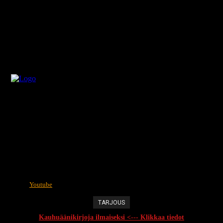
Youtube
TARJOUS
Kauhuäänikirjoja ilmaiseksi <--- Klikkaa tiedot