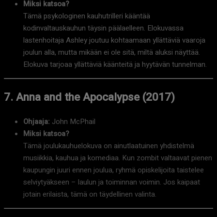
Miksi katsoa?
Tämä psykologinen kauhutrilleri kääntää
kodinvaltauskauhun täysin päälaelleen. Elokuvassa
lastenhoitaja Ashley joutuu kohtaamaan yllättäviä vaaroja
joulun alla, mutta mikään ei ole sitä, miltä aluksi näyttää.
Elokuva tarjoaa yllättäviä käänteitä ja hyytävän tunnelman.
7. Anna and the Apocalypse (2017)
Ohjaaja:
John McPhail
Miksi katsoa?
Tämä joulukauhuelokuva on ainutlaatuinen yhdistelmä
musiikkia, kauhua ja komediaa. Kun zombit valtaavat pienen
kaupungin juuri ennen joulua, ryhmä opiskelijoita taistelee
selviytyäkseen – laulun ja toiminnan voimin. Jos kaipaat
jotain erilaista, tämä on täydellinen valinta.