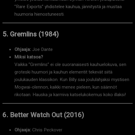
”Rare Exports” yhdistelee kauhua, jännitystä ja mustaa
huumoria hienostuneesti.
5. Gremlins (1984)
Ohjaaja:
Joe Dante
Miksi katsoa?
Vaikka ”Gremlins” ei ole suoranaisesti kauhuelokuva, sen
groteski huumori ja kauhun elementit tekevät siitä
joulukauden klassikon. Kun Billy saa joululahjaksi mystisen
Mogwai-olennon, kaikki menee pieleen, kun säännöt
rikotaan. Hauska ja karmiva katselukokemus koko illaksi!
6. Better Watch Out (2016)
Ohjaaja:
Chris Peckover