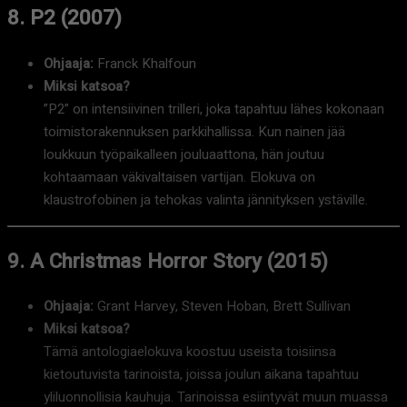
8. P2 (2007)
Ohjaaja:
Franck Khalfoun
Miksi katsoa?
”P2” on intensiivinen trilleri, joka tapahtuu lähes kokonaan
toimistorakennuksen parkkihallissa. Kun nainen jää
loukkuun työpaikalleen jouluaattona, hän joutuu
kohtaamaan väkivaltaisen vartijan. Elokuva on
klaustrofobinen ja tehokas valinta jännityksen ystäville.
9. A Christmas Horror Story (2015)
Ohjaaja:
Grant Harvey, Steven Hoban, Brett Sullivan
Miksi katsoa?
Tämä antologiaelokuva koostuu useista toisiinsa
kietoutuvista tarinoista, joissa joulun aikana tapahtuu
yliluonnollisia kauhuja. Tarinoissa esiintyvät muun muassa