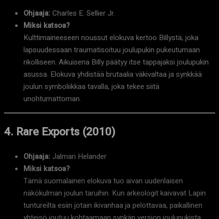
Ohjaaja:
Charles E. Sellier Jr.
Miksi katsoa?
Kulttimaineeseen noussut elokuva kertoo Billystä, joka
lapsuudessaan traumatisoituu joulupukin pukeutumaan
rikolliseen. Aikuisena Billy päätyy itse tappajaksi joulupukin
asussa. Elokuva yhdistää brutaalia väkivaltaa ja synkkää
joulun symboliikkaa tavalla, joka tekee siitä
unohtumattoman.
4. Rare Exports (2010)
Ohjaaja:
Jalmari Helander
Miksi katsoa?
Tämä suomalainen elokuva tuo aivan uudenlaisen
näkökulman joulun taruihin. Kun arkeologit kaivavat Lapin
tuntureilta esiin jotain ikivanhaa ja pelottavaa, paikallinen
yhteisö joutuu kohtaamaan synkän version joulupukista.