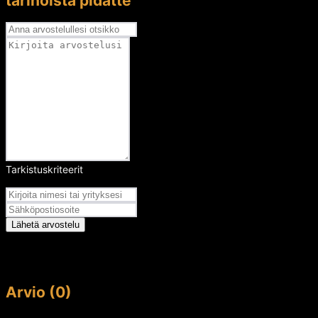
tarinoista pidätte
Tarkistuskriteerit
Arvosana
Lähetä arvostelu
Arvio (0)