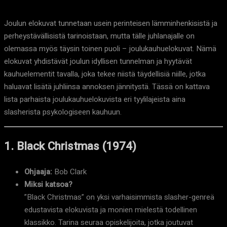
Joulun elokuvat tunnetaan usein perinteisen lämminhenkisistä ja
perheystävällisistä tarinoistaan, mutta tälle juhlanajalle on
olemassa myös täysin toinen puoli – joulukauhuelokuvat. Nämä
elokuvat yhdistävät joulun idyllisen tunnelman ja hyytävät
kauhuelementit tavalla, joka tekee niistä täydellisiä niille, jotka
haluavat lisätä juhliinsa annoksen jännitystä. Tässä on kattava
lista parhaista joulukauhuelokuvista eri tyylilajeista aina
slasherista psykologiseen kauhuun.
1. Black Christmas (1974)
Ohjaaja:
Bob Clark
Miksi katsoa?
”Black Christmas” on yksi varhaisimmista slasher-genreä
edustavista elokuvista ja monien mielestä todellinen
klassikko. Tarina seuraa opiskelijoita, jotka joutuvat