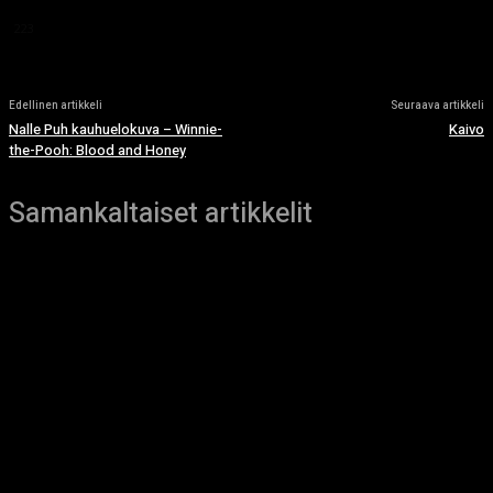
This article doesn't have any reviews yet.
223
Edellinen artikkeli
Seuraava artikkeli
Nalle Puh kauhuelokuva – Winnie-
Kaivo
the-Pooh: Blood and Honey
Samankaltaiset artikkelit