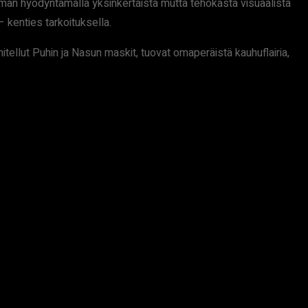
man hyödyntämällä yksinkertaista mutta tehokasta visuaalista
– kenties tarkoituksella.
itellut Puhin ja Nasun maskit, tuovat omaperäistä kauhuflairia,