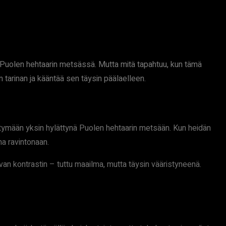
a Puolen hehtaarin metsässä. Mutta mitä tapahtuu, kun tämä
tarinan ja kääntää sen täysin päälaelleen.
iytymään yksin hylättynä Puolen hehtaarin metsään. Kun heidän
na ravintonaan.
an kontrastin – tuttu maailma, mutta täysin vääristyneenä.