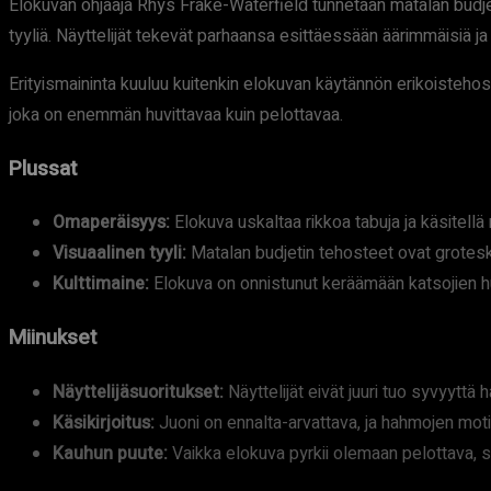
Elokuvan ohjaaja Rhys Frake-Waterfield tunnetaan matalan budj
tyyliä. Näyttelijät tekevät parhaansa esittäessään äärimmäisiä ja
Erityismaininta kuuluu kuitenkin elokuvan käytännön erikoistehost
joka on enemmän huvittavaa kuin pelottavaa.
Plussat
Omaperäisyys:
Elokuva uskaltaa rikkoa tabuja ja käsitel
Visuaalinen tyyli:
Matalan budjetin tehosteet ovat groteske
Kulttimaine:
Elokuva on onnistunut keräämään katsojien h
Miinukset
Näyttelijäsuoritukset:
Näyttelijät eivät juuri tuo syvyyttä 
Käsikirjoitus:
Juoni on ennalta-arvattava, ja hahmojen motiv
Kauhun puute:
Vaikka elokuva pyrkii olemaan pelottava, 