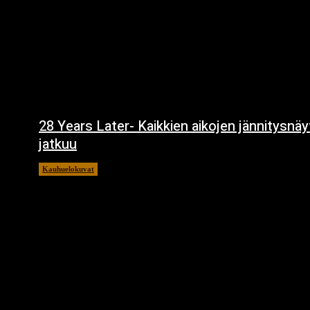
28 Years Later- Kaikkien aikojen jännitysnä
jatkuu
Kauhuelokuvat
11.12.2024