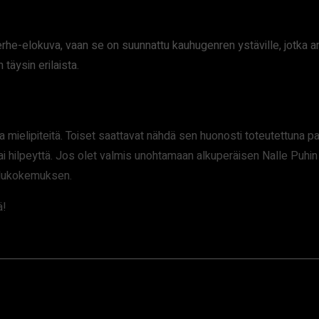
e-elokuva, vaan se on suunnattu kauhugenren ystäville, jotka arv
 täysin erilaista.
mielipiteitä. Toiset saattavat nähdä sen huonosti toteutettuna pa
oa tai hilpeyttä. Jos olet valmis unohtamaan alkuperäisen Nalle 
selukokemuksen.
ä!