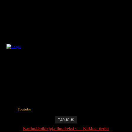
Youtube
TARJOUS
Kauhuäänikirjoja ilmaiseksi <--- Klikkaa tiedot