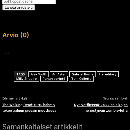
Lähetä arvostelu
Arvio (0)
This article doesn't have any reviews yet.
243
TAGS
Alex Wolff
Ari Aster
Gabriel Byrne
Hereditary
Milly Shapiro
Pahan perintö
Toni Collette
Edellinen artikkeli
Seuraava artikkeli
The Walking Dead: tuttu hahmo
Nyt Netflixissä: kaikkien aikojen
tekee paluun jossain muodossa
menestynein zombie-leffa
Samankaltaiset artikkelit