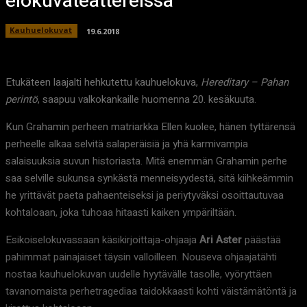
elokuvateattereissa
Kauhuelokuvat
19.6.2018
Etukäteen laajalti hehkutettu kauhuelokuva,
Hereditary – Pahan
perintö
, saapuu valkokankaille huomenna 20. kesäkuuta.
Kun Grahamin perheen matriarkka Ellen kuolee, hänen tyttärensä
perheelle alkaa selvitä salaperäisiä ja yhä karmivampia
salaisuuksia suvun historiasta. Mitä enemmän Grahamin perhe
saa selville sukunsa synkästä menneisyydestä, sitä kiihkeämmin
he yrittävät paeta pahaenteiseksi ja periytyväksi osoittautuvaa
kohtaloaan, joka tuhoaa hitaasti kaiken ympäriltään.
Esikoiselokuvassaan käsikirjoittaja-ohjaaja
Ari Aster
päästää
pahimmat painajaiset täysin valloilleen. Nouseva ohjaajatähti
nostaa kauhuelokuvan uudelle hyytävälle tasolle, vyöryttäen
tavanomaista perhetragediaa taidokkaasti kohti väistämätöntä ja