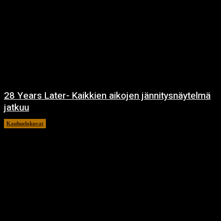
28 Years Later- Kaikkien aikojen jännitysnäytelmä
jatkuu
Kauhuelokuvat
11.12.2024