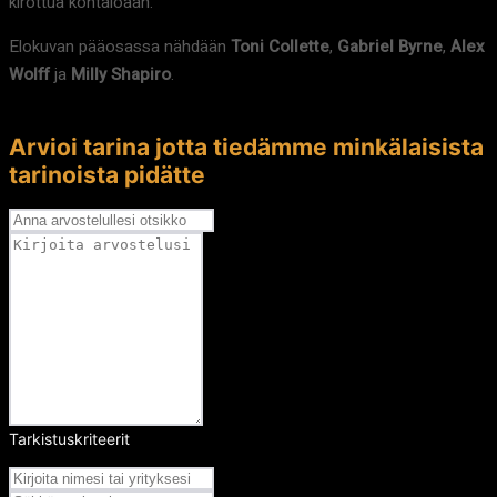
kirottua kohtaloaan.
Elokuvan pääosassa nähdään
Toni Collette
,
Gabriel Byrne
,
Alex
Wolff
ja
Milly Shapiro
.
Arvioi tarina jotta tiedämme minkälaisista
tarinoista pidätte
Tarkistuskriteerit
Arvosana