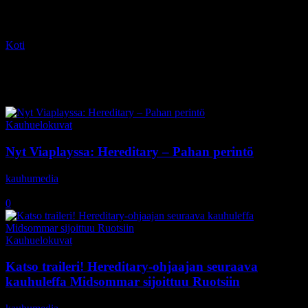
Koti
Tagit
Ari Aster
Tag: Ari Aster
Kauhuelokuvat
Nyt Viaplayssa: Hereditary – Pahan perintö
kauhumedia
-
14.6.2019
0
Kauhuelokuvat
Katso traileri! Hereditary-ohjaajan seuraava
kauhuleffa Midsommar sijoittuu Ruotsiin