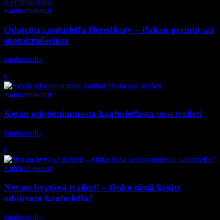
Kauhuelokuvat
Odotettu kauhuleffa Hereditary – Pahan perintö sai
suomitrailerinsa
kauhumedia
-
15.5.2018
0
Kauhuelokuvat
Kesän odotetuimmasta kauhuleffasta uusi traileri
kauhumedia
-
18.4.2018
0
Kauhuelokuvat
Nyt on hyytävä traileri! – Onko tässä kesän
odotetuin kauhuleffa?
kauhumedia
-