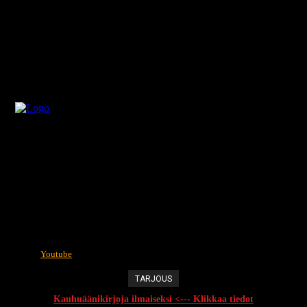
Youtube
TARJOUS
Kauhuäänikirjoja ilmaiseksi <--- Klikkaa tiedot