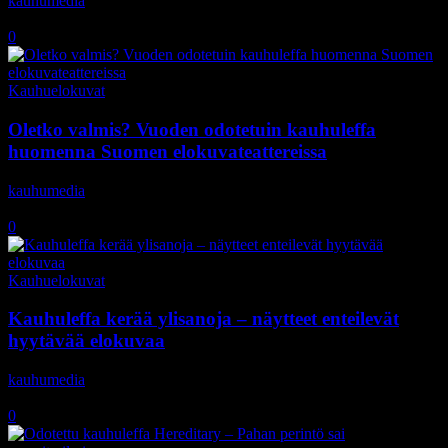
kauhumedia
-
15.5.2019
0
Kauhuelokuvat
Oletko valmis? Vuoden odotetuin kauhuleffa
huomenna Suomen elokuvateattereissa
kauhumedia
-
19.6.2018
0
Kauhuelokuvat
Kauhuleffa kerää ylisanoja – näytteet enteilevät
hyytävää elokuvaa
kauhumedia
-
4.6.2018
0