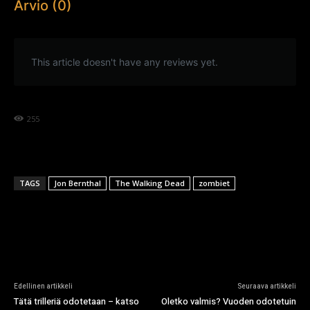
Arvio (0)
This article doesn't have any reviews yet.
255
TAGS
Jon Bernthal
The Walking Dead
zombiet
Edellinen artikkeli
Seuraava artikkeli
Tätä trilleriä odotetaan – katso
Oletko valmis? Vuoden odotetuin