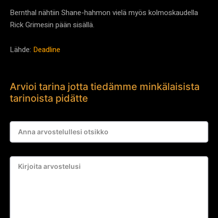
Bernthal nähtiin Shane-hahmon vielä myös kolmoskaudella
Rick Grimesin pään sisällä.
Lähde:
Deadline
Arvioi tarina jotta tiedämme minkälaisista
tarinoista pidätte