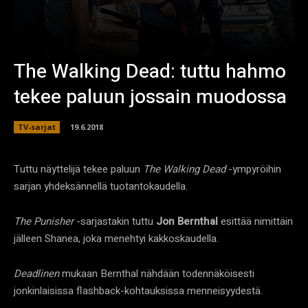
The Walking Dead: tuttu hahmo
tekee paluun jossain muodossa
TV-sarjat
19.6.2018
Tuttu näyttelijä tekee paluun
The Walking Dead
-ympyröihin
sarjan yhdeksännellä tuotantokaudella.
The Punisher
-sarjastakin tuttu
Jon Bernthal
esittää nimittäin
jälleen Shanea, joka menehtyi kakkoskaudella.
Deadlinen
mukaan Bernthal nähdään todennäköisesti
jonkinlaisissa flashback-kohtauksissa menneisyydestä.