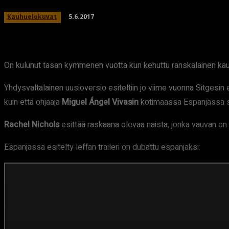
5.6.2017
Kauhuelokuvat
On kulunut tasan kymmenen vuotta kun kehuttu ranskalainen k
Yhdysvaltalainen uusioversio esiteltiin jo viime vuonna Sitgesin 
kuin että ohjaaja
Miguel Ángel Vivasin
kotimaassa Espanjassa s
Rachel Nichols
esittää raskaana olevaa naista, jonka vauvan o
Espanjassa esitelty leffan traileri on dubattu espanjaksi: