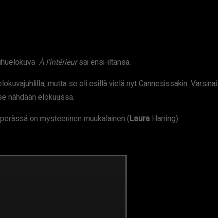
auhuelokuva
À l’intérieur
sai ensi-iltansa.
elokuvajuhlilla, mutta se oli esillä vielä nyt Cannesissakin. Varsi
e nähdään elokuussa.
n perässä on mysteerinen muukalainen (
Laura
Harring).