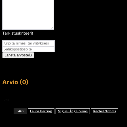
Tarkistuskriteerit
Arvosana
Lähetä arvostelu
Arvio (0)
This article doesn't have any reviews yet.
228
TAGS
Laura Harring
Miguel Ángel Vivas
Rachel Nichols