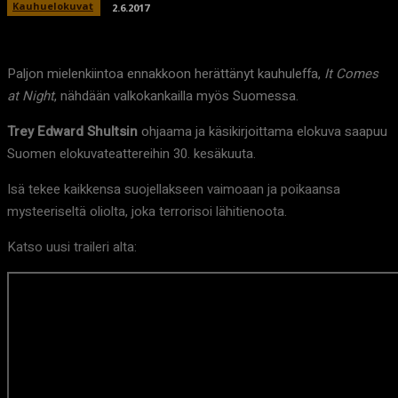
Kauhuelokuvat
2.6.2017
Paljon mielenkiintoa ennakkoon herättänyt kauhuleffa,
It Comes
at Night
, nähdään valkokankailla myös Suomessa.
Trey Edward Shultsin
ohjaama ja käsikirjoittama elokuva saapuu
Suomen elokuvateattereihin 30. kesäkuuta.
Isä tekee kaikkensa suojellakseen vaimoaan ja poikaansa
mysteeriseltä oliolta, joka terrorisoi lähitienoota.
Katso uusi traileri alta: