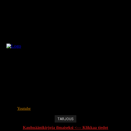
Youtube
TARJOUS
Kauhuäänikirjoja ilmaiseksi <--- Klikkaa tiedot