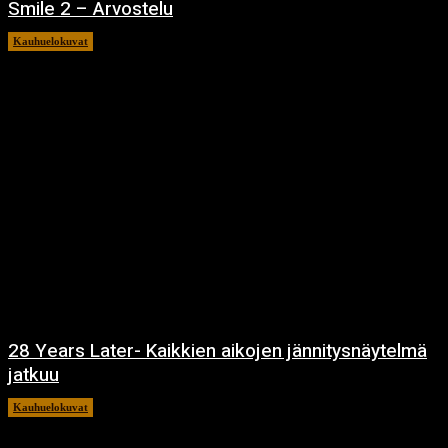
Smile 2 – Arvostelu
Kauhuelokuvat
12.12.2024
28 Years Later- Kaikkien aikojen jännitysnäytelmä
jatkuu
Kauhuelokuvat
11.12.2024