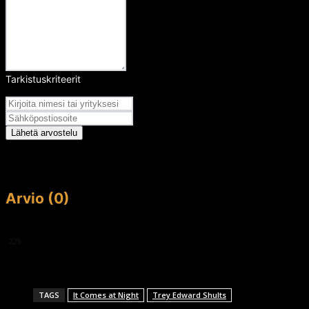
Tarkistuskriteerit
Arvosana
Lähetä arvostelu
Arvio (0)
This article doesn't have any reviews yet.
229
TAGS
It Comes at Night
Trey Edward Shults