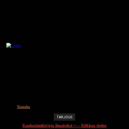
Youtube
TARJOUS
Kauhuäänikirjoja ilmaiseksi <--- Klikkaa tiedot