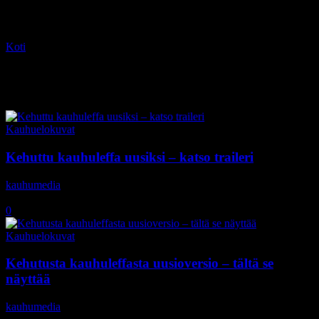
Koti
Tagit
Laura Harring
Tag: Laura Harring
Kauhuelokuvat
Kehuttu kauhuleffa uusiksi – katso traileri
kauhumedia
-
21.8.2017
0
Kauhuelokuvat
Kehutusta kauhuleffasta uusioversio – tältä se
näyttää
kauhumedia
-