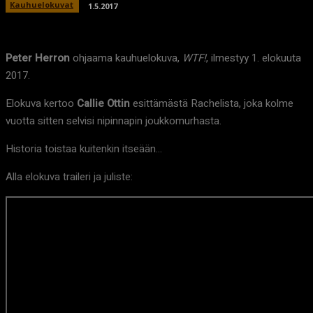
Kauhuelokuvat
1.5.2017
Peter Herron
ohjaama kauhuelokuva,
WTF!
, ilmestyy 1. elokuuta
2017.
Elokuva kertoo
Callie Ottin
esittämästä Rachelista, joka kolme
vuotta sitten selvisi nipinnapin joukkomurhasta.
Historia toistaa kuitenkin itseään…
Alla elokuva traileri ja juliste: