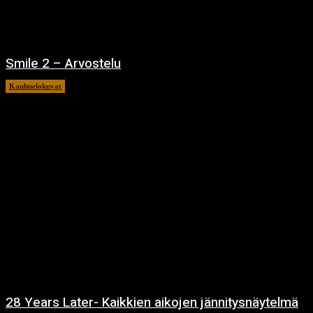
Smile 2 – Arvostelu
Kauhuelokuvat
12.12.2024
28 Years Later- Kaikkien aikojen jännitysnäytelmä