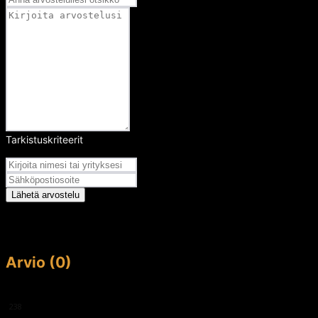
Tarkistuskriteerit
Arvosana
Lähetä arvostelu
Arvio (0)
This article doesn't have any reviews yet.
238