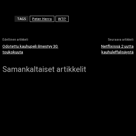
TAGS
Peter Herro
WTF!
Edellinen artikkeli
Seuraava artikkeli
Odotettu kauhupeli ilmestyy 30.
Netflixissä 2 uutta
toukokuuta
kauhuleffalisäystä
Samankaltaiset artikkelit