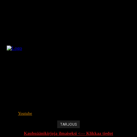
Youtube
TARJOUS
Kauhuäänikirjoja ilmaiseksi <--- Klikkaa tiedot