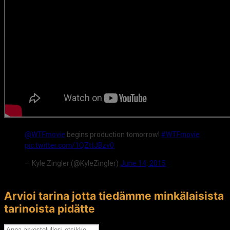
@WTFmovie
begins production tomorrow!
#WTFmovie
pic.twitter.com/1QZttJBzv0
— Kyle Zingler (@KyleZingler)
June 14, 2015
Arvioi tarina jotta tiedämme minkälaisista
tarinoista pidätte