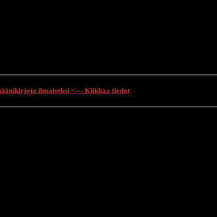
änikirjoja ilmaiseksi <--- Klikkaa tiedot
auhutarinat
Creepypasta
Kauhuelokuvat
Muu kauhu