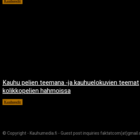
Kauhupelit
22.4.2024
Kauhu pelien teemana -ja kauhuelokuvien teemat
kolikkopelien hahmoissa
Kauhupelit
23.8.2023
© Copyright - Kauhumedia.fi - Guest post inquiries faktatcom(at)gmail