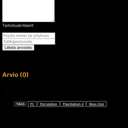
Tarkistuskriteerit
Arvosana
Lähetä arvostelu
Arvio (0)
This article doesn't have any reviews yet.
249
TAGS
PC
Perception
PlayStation 4
Xbox One