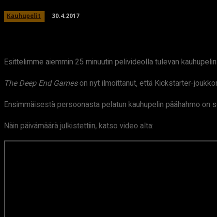
30.4.2017
Kauhupelit
Esittelimme aiemmin 25 minuutin pelivideolla tulevan kauhupeli
The Deep End Games
on nyt ilmoittanut, että Kickstarter-joukko
Ensimmäisestä persoonasta pelatun kauhupelin päähahmo on sok
Näin päivämäärä julkistettiin, katso video alta: