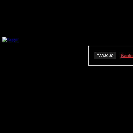
Kauhuä
TARJOUS
K