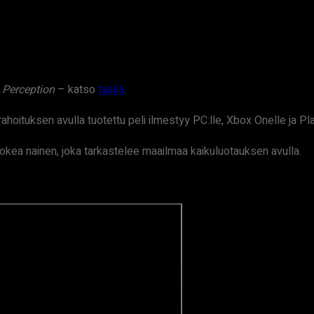
n
Perception
– katso
täällä
.
rahoituksen avulla tuotettu peli ilmestyy PC:lle, Xbox Onelle ja Pl
ea nainen, joka tarkastelee maailmaa kaikuluotauksen avulla.