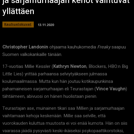
ja sarjamurhaajan kehot vaihtuvat
yllättäen
Kauhuelokuvat
13.11.2020
Christopher Landonin
ohjaama kauhukomedia
Freaky
saapuu
Suomen valkokankaille tänään.
17-vuotias Millie Kessler (
Kathryn Newton
, Blockers, HBO:n Big
Little Lies) yrittää parhaansa selviytyäkseen julmassa
koulumaailmassa. Mutta kun hän joutuu kotikaupunkinsa
pahamaineisen sarjamurhaajan eli Teurastajan (
Vince Vaughn
)
tähtäimeen, abivuosi on hänen huolistaan pienin.
Teurastajan ase, muinainen tikari saa Millien ja sarjamurhaajan
vaihtamaan kehoja keskenään. Millie saa selville, että
vuorokauden kuluttua muutosta ei voi enää kumota. Hän on siis
vaarassa jäädä pysyvästi keski-ikäiseksi psykopaattikorstoksi,