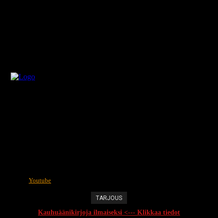
Youtube
TARJOUS
Kauhuäänikirjoja ilmaiseksi <--- Klikkaa tiedot