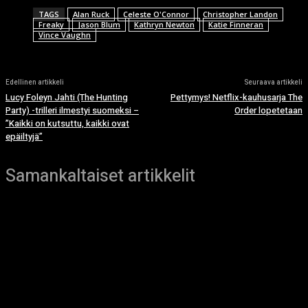
TAGS
Alan Ruck
Celeste O'Connor
Christopher Landon
Freaky
Jason Blum
Kathryn Newton
Katie Finneran
Vince Vaughn
Edellinen artikkeli
Seuraava artikkeli
Lucy Foleyn Jahti (The Hunting
Pettymys! Netflix-kauhusarja The
Party) -trilleri ilmestyi suomeksi –
Order lopetetaan
”Kaikki on kutsuttu, kaikki ovat
epäiltyjä”
Samankaltaiset artikkelit