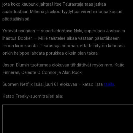
jota koko kaupunki jahtaa! Itse Teurastaja taas jatkaa
saalistustaan Millienä ja aikoo tyydyttää verenhimonsa koulun
päättäjäisissä.
Ystävät apunaan — supertiedostava Nyla, superupea Joshua ja
ihastus Booker — Millie taistelee aikaa vastaan päästäkseen
eroon kirouksesta. Teurastaja huomaa, että teinitytön kehossa
onkin helppoa lahdata porukkaa oikein olan takaa.
Jason Blumin tuottamaa elokuvaa tähdittävät myös mm. Katie
Finneran, Celeste O´Connor ja Alan Ruck.
Suomen Netflix lisäsi juuri 61 elokuvaa – katso lista
täällä
.
Katso Freaky-suomitraileri alla: