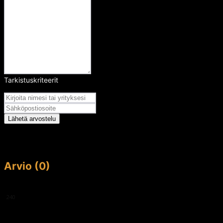
Tarkistuskriteerit
Arvosana
Lähetä arvostelu
Arvio (0)
This article doesn't have any reviews yet.
240