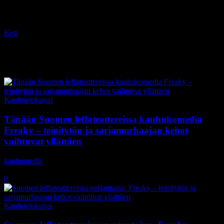
Koti
Tagit
Vince Vaughn
Tag: Vince Vaughn
Kauhuelokuvat
Tänään Suomen leffateattereissa kauhukomedia
Freaky – teinitytön ja sarjamurhaajan kehot
vaihtuvat yllättäen
kauhumedia
-
13.11.2020
0
Kauhuelokuvat