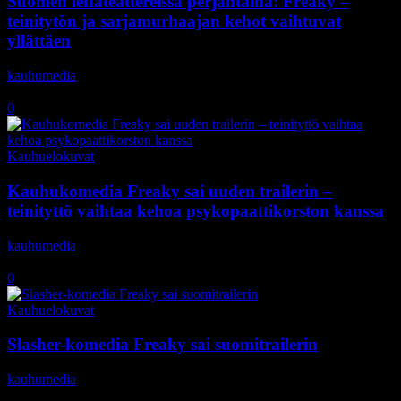
Suomen leffateattereissa perjantaina: Freaky –
teinitytön ja sarjamurhaajan kehot vaihtuvat
yllättäen
kauhumedia
-
10.11.2020
0
Kauhuelokuvat
Kauhukomedia Freaky sai uuden trailerin –
teinityttö vaihtaa kehoa psykopaattikorston kanssa
kauhumedia
-
28.10.2020
0
Kauhuelokuvat
Slasher-komedia Freaky sai suomitrailerin
kauhumedia
-
15.9.2020