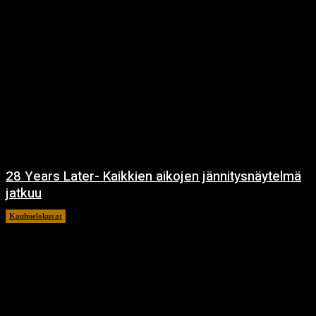
28 Years Later- Kaikkien aikojen jännitysnäytelmä
jatkuu
Kauhuelokuvat
11.12.2024