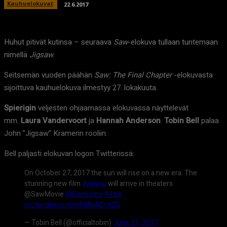
Kauhuelokuvat
22.6.2017
Huhut pitivät kutinsa – seuraava
Saw
-elokuva tullaan tuntemaan
nimellä
Jigsaw
.
Seitsemän vuoden päähän
Saw: The Final Chapter
-elokuvasta
sijoittuva kauhuelokuva ilmestyy 27. lokakuuta.
Spierigin
veljesten ohjaamassa elokuvassa näyttelevät
mm.
Laura Vandervoort
ja
Hannah Anderson
.
Tobin Bell
palaa
John ”Jigsaw” Kramerin rooliin.
Bell paljasti elokuvan logon Twitterissä:
On October 27, 2017 the sun will rise on a new era. The
stunning new film
#jigsaw
will arrive in theaters.
@SawMovie
@Lionsgate
#saw
pic.twitter.com/mFKNvNDmZG
— Tobin Bell (@officialtobin)
June 21, 2017