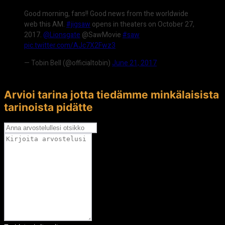
Good morning, fans!! Good news from the worldwide
web this AM.
#jigsaw
opens in theaters on October 27,
2017.
@Lionsgate
@SawMovie
#saw
pic.twitter.com/AJc7X2Fwz3
— Tobin Bell (@officialtobin)
June 21, 2017
Arvioi tarina jotta tiedämme minkälaisista
tarinoista pidätte