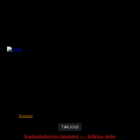
Youtube
TARJOUS
Kauhuäänikirjoja ilmaiseksi <--- Klikkaa tiedot