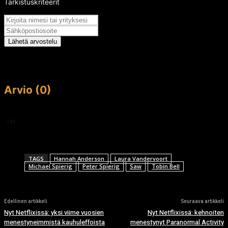
Tarkistuskriteerit
Arvosana
Lähetä arvostelu
Arvio (0)
This article doesn't have any reviews yet.
241
TAGS
Hannah Anderson
Laura Vandervoort
Michael Spierig
Peter Spierig
Saw
Tobin Bell
Edellinen artikkeli
Seuraava artikkeli
Nyt Netflixissä: yksi viime vuosien
Nyt Netflixissä: kehnoiten
menestyneimmistä kauhuleffoista
menestynyt Paranormal Activity