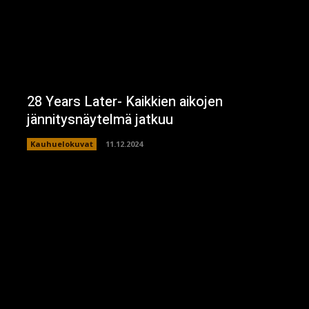
28 Years Later- Kaikkien aikojen
jännitysnäytelmä jatkuu
Kauhuelokuvat
11.12.2024