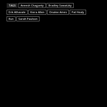
TAGS
Aneesh Chaganty
Bradley Sawatzky
Erik Athavale
Kiera Allen
Onalee Ames
Pat Healy
Run
Sarah Paulson