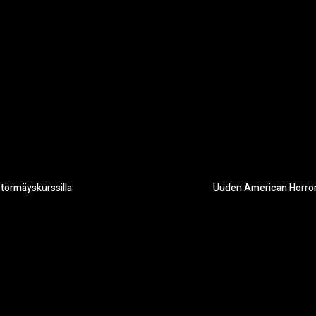
t törmäyskurssilla
Uuden American Horror S