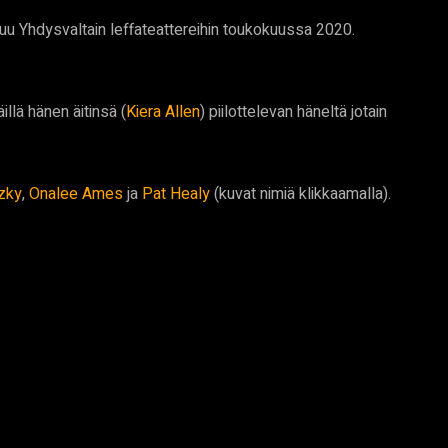
u Yhdysvaltain leffateattereihin toukokuussa 2020.
illä hänen äitinsä (
Kiera Allen
) piilottelevan häneltä jotain
zky
,
Onalee Ames
ja
Pat Healy
(kuvat nimiä klikkaamalla).