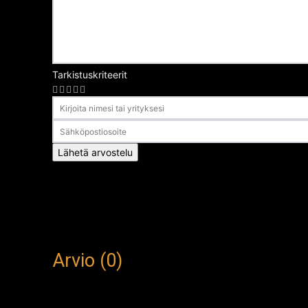
Tarkistuskriteerit
Arvosana
Lähetä arvostelu
Arvio (0)
This article doesn't have any reviews yet.