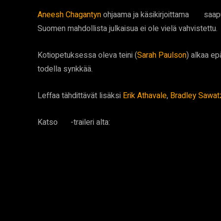
Aneesh Chagantyn
ohjaama ja käsikirjoittama
saapu
Run
Suomen mahdollista julkaisua ei ole vielä vahvistettu.
Kotiopetuksessa oleva teini (
Sarah Paulson
) alkaa epä
todella synkkää.
Leffaa tähdittävät lisäksi
Erik Athavale
,
Bradley Sawat
Katso
-traileri alta:
Run