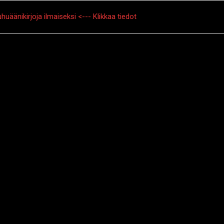
huäänikirjoja ilmaiseksi <--- Klikkaa tiedot
tarinat
Creepypasta
Kauhuelokuvat
Muu kauhu