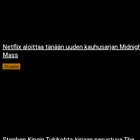
Netflix aloittaa tänään uuden kauhusarjan Midnig
Mass
TV-sarjat
24.9.2021
Stephen Kingin Tukikohta-kirjaan perustuva The