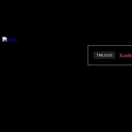
Kauhuä
TARJOUS
K