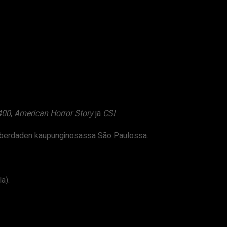
400
,
American Horror Story
ja
CSI
.
n Liberdaden kaupunginosassa São Paulossa.
a).