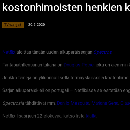
kostonhimoisten henkien 
20.2.2020
TV-sarjat
Netflix
aloittaa tänään uuden alkuperäissarjan
Spectros
.
Fantasiatrillerisarjan takana on
Douglas Petrie
, joka on aiemmin 
Joukko teinejä on yliluonnollisella törmäyskurssilla kostonhim
Sarjan alkuperäiskieli on portugali – Netflixissä se esitetään en
Spectrosia
tähdittävät mm.
Danilo Mesquita
,
Mariana Sena
,
Clau
Netflix lisäsi juuri 22 elokuvaa, katso lista
täällä
.