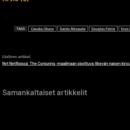
This article doesn't have any reviews yet.
231
TAGS
Claudia Okuno
Danilo Mesquita
Douglas Petrie
Enzo
Edellinen artikkeli
Nyt Netflixissä: The Conjuring -maailmaan sijoittuva Itkevän naisen kiro
Samankaltaiset artikkelit