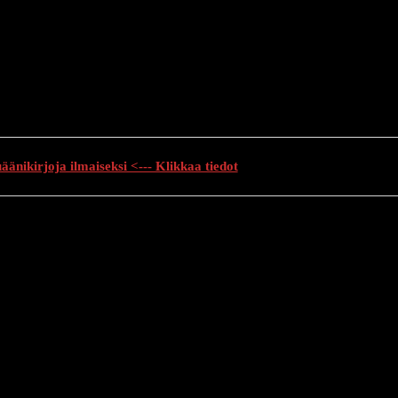
änikirjoja ilmaiseksi <--- Klikkaa tiedot
auhutarinat
Creepypasta
Kauhuelokuvat
Muu kauhu