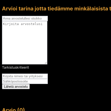
Arvioi tarina jotta tiedämme minkälaisista t
Tarkistuskriteerit
Arvosana
Lähetä arvostelu
Arvio (0)