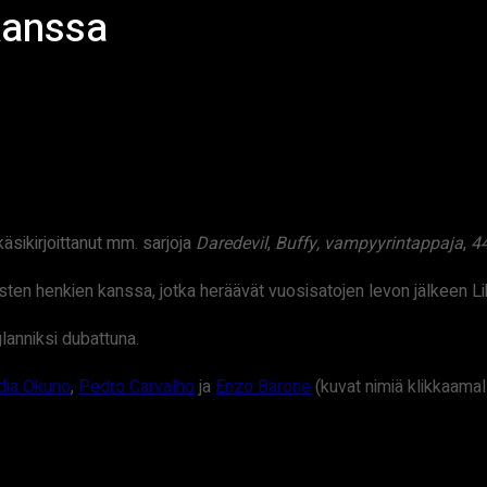
kanssa
käsikirjoittanut mm. sarjoja
Daredevil
,
Buffy, vampyyrintappaja
,
4
oisten henkien kanssa, jotka heräävät vuosisatojen levon jälkee
glanniksi dubattuna.
dia Okuno
,
Pedro Carvalho
ja
Enzo Barone
(kuvat nimiä klikkaamall