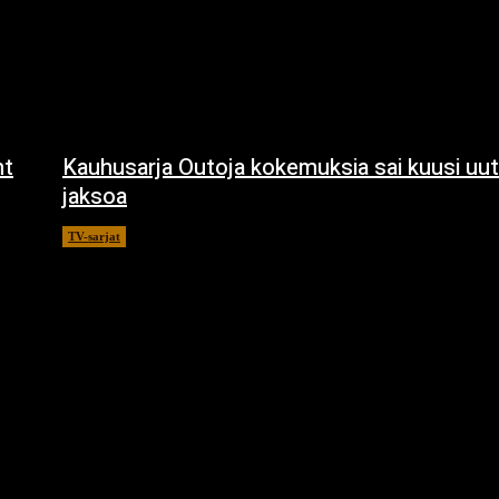
ht
Kauhusarja Outoja kokemuksia sai kuusi uut
jaksoa
TV-sarjat
14.5.2021