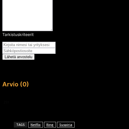
Tarkistuskriteerit
Arvosana
Lähetä arvostelu
Arvio (0)
This article doesn't have any reviews yet.
251
TAGS
Netflix
Ring
Suspiria