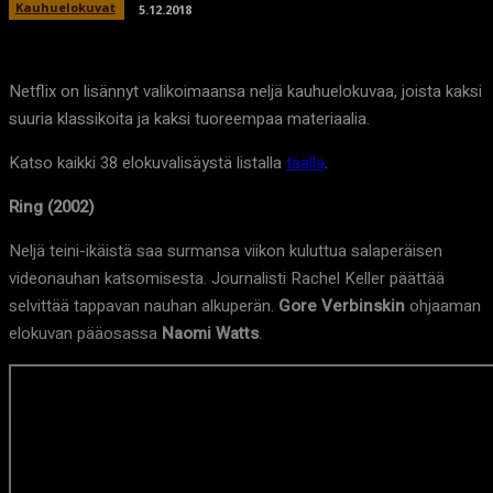
Kauhuelokuvat
5.12.2018
Netflix on lisännyt valikoimaansa neljä kauhuelokuvaa, joista kaksi
suuria klassikoita ja kaksi tuoreempaa materiaalia.
Katso kaikki 38 elokuvalisäystä listalla
täällä
.
Ring (2002)
Neljä teini-ikäistä saa surmansa viikon kuluttua salaperäisen
videonauhan katsomisesta. Journalisti Rachel Keller päättää
selvittää tappavan nauhan alkuperän.
Gore Verbinskin
ohjaaman
elokuvan pääosassa
Naomi Watts
.