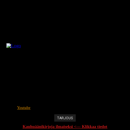
Youtube
TARJOUS
Kauhuäänikirjoja ilmaiseksi <--- Klikkaa tiedot