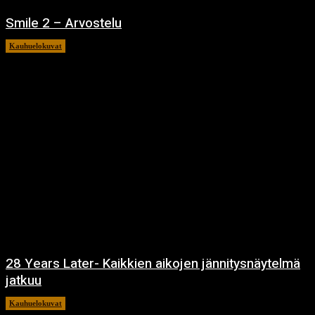
Smile 2 – Arvostelu
Kauhuelokuvat
12.12.2024
28 Years Later- Kaikkien aikojen jännitysnäytelmä
jatkuu
Kauhuelokuvat
11.12.2024