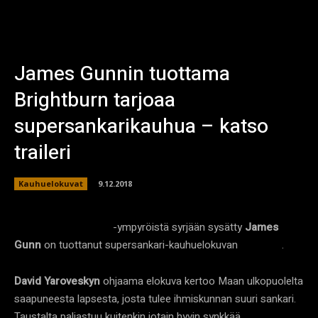
James Gunnin tuottama
Brightburn tarjoaa
supersankarikauhua – katso
traileri
Kauhuelokuvat
9.12.2018
-ympyröistä syrjään sysätty
James
Guardians of the Galaxy
Gunn
on tuottanut supersankari-kauhuelokuvan
.
Brightburn
David Yaroveskyn
ohjaama elokuva kertoo Maan ulkopuolelta
saapuneesta lapsesta, josta tulee ihmiskunnan suuri sankari.
Taustalta paljastuu kuitenkin jotain hyvin synkkää…