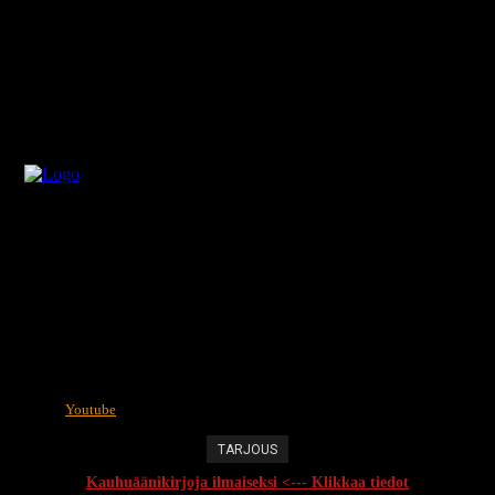
Youtube
TARJOUS
Kauhuäänikirjoja ilmaiseksi <--- Klikkaa tiedot