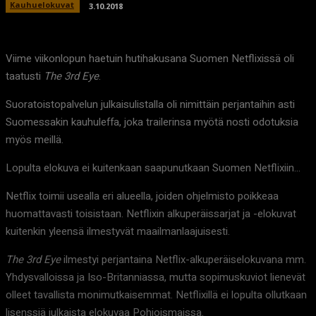
Kauhuelokuvat
3.10.2018
Viime viikonlopun haetuin hutihakusana Suomen Netflixissä oli
taatusti
The 3rd Eye
.
Suoratoistopalvelun julkaisulistalla oli nimittäin perjantaihin asti
Suomessakin kauhuleffa, joka trailerinsa myötä nosti odotuksia
myös meillä.
Lopulta elokuva ei kuitenkaan saapunutkaan Suomen Netflixiin…
Netflix toimii usealla eri alueella, joiden ohjelmisto poikkeaa
huomattavasti toisistaan. Netflixin alkuperäissarjat ja -elokuvat
kuitenkin yleensä ilmestyvät maailmanlaajuisesti.
The 3rd Eye
ilmestyi perjantaina Netflix-alkuperäiselokuvana mm.
Yhdysvalloissa ja Iso-Britanniassa, mutta sopimuskuviot lienevät
olleet tavallista monimutkaisemmat. Netflixillä ei lopulta ollutkaan
lisenssiä julkaista elokuvaa Pohjoismaissa.