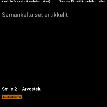
kauhuleffa yksinoikeudella (traileri)
Sabrina: Pimeällä puolella -traileri
Samankaltaiset artikkelit
Smile 2 – Arvostelu
Kauhuelokuvat
12.12.2024