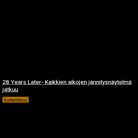
28 Years Later- Kaikkien aikojen jännitysnäytelmä
jatkuu
Kauhuelokuvat
11.12.2024