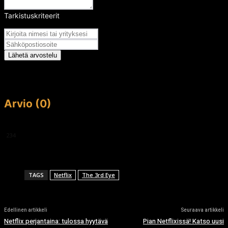
Tarkistuskriteerit
Arvosana
Lähetä arvostelu
Arvio (0)
This article doesn't have any reviews yet.
234
TAGS
Netflix
The 3rd Eye
Edellinen artikkeli
Seuraava artikkeli
Netflix perjantaina: tulossa hyytävä
Pian Netflixissä! Katso uusi