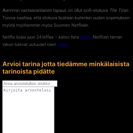
Aiemmin vastaavanlainen tapaus on ollut scifi-elokuva
The Titan
.
Toivoa saattaa, että elokuva lisätään kuitenkin uuden sopimuksen
myötä myöhemmin myös Suomen Netflixiin.
Netflix lisäsi juuri 24 leffaa – katso lista
täällä
. Netflixin tämän
viikon tulevat uutuudet näet
täällä
.
Arvioi tarina jotta tiedämme minkälaisista
tarinoista pidätte