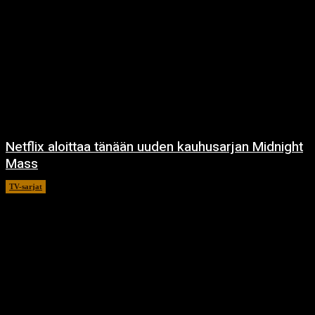
Netflix aloittaa tänään uuden kauhusarjan Midnight
Mass
TV-sarjat
24.9.2021