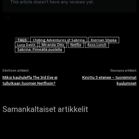
This article doesn't have any reviews yet.
236
TAGS
Chilling Adventures of Sabrina
Kiernan Shipka
Lucy Davis
Miranda Otto
Netflix
Ross Lynch
Sabrina: Pimeällä puolella
Edellinen artikkeli
Seuraava artikkeli
Miksi kauhuleffa The 3rd Eye ei
Kirottu 3 etenee – tuoreimmat
tullutkaan Suomen Netflixiin?
kuulumiset
Samankaltaiset artikkelit