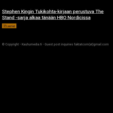
Stephen Kingin Tukikohta-kirjaan perustuva The
Stand -sarja alkaa tänään HBO Nordicissa
TV-sarjat
17.12.2020
© Copyright - Kauhumedia.fi - Guest post inquiries faktatcom(at)gmail.com