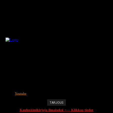
Youtube
TARJOUS
Kauhuäänikirjoja ilmaiseksi <--- Klikkaa tiedot