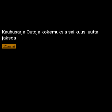
Kauhusarja Outoja kokemuksia sai kuusi uutta
jaksoa
TV-sarjat
14.5.2021