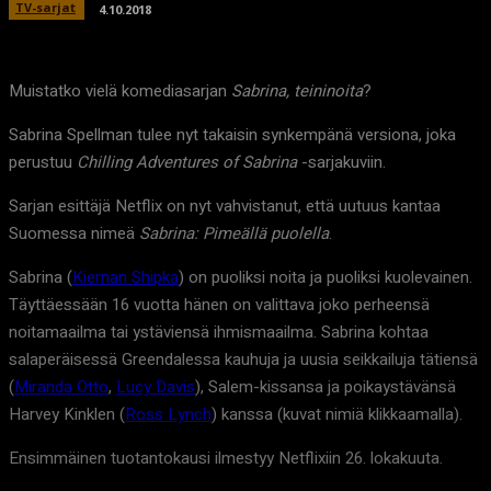
TV-sarjat
4.10.2018
Muistatko vielä komediasarjan
Sabrina, teininoita
?
Sabrina Spellman tulee nyt takaisin synkempänä versiona, joka
perustuu
Chilling Adventures of Sabrina
-sarjakuviin.
Sarjan esittäjä Netflix on nyt vahvistanut, että uutuus kantaa
Suomessa nimeä
Sabrina: Pimeällä puolella
.
Sabrina (
Kiernan Shipka
) on puoliksi noita ja puoliksi kuolevainen.
Täyttäessään 16 vuotta hänen on valittava joko perheensä
noitamaailma tai ystäviensä ihmismaailma. Sabrina kohtaa
salaperäisessä Greendalessa kauhuja ja uusia seikkailuja tätiensä
(
Miranda Otto
,
Lucy Davis
), Salem-kissansa ja poikaystävänsä
Harvey Kinklen (
Ross Lynch
) kanssa (kuvat nimiä klikkaamalla).
Ensimmäinen tuotantokausi ilmestyy Netflixiin 26. lokakuuta.