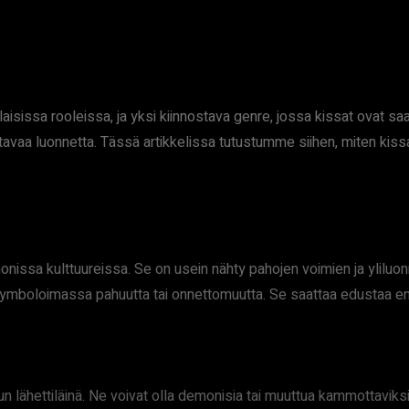
isissa rooleissa, ja yksi kiinnostava genre, jossa kissat ovat sa
ttavaa luonnetta. Tässä artikkelissa tutustumme siihen, miten kis
onissa kulttuureissa. Se on usein nähty pahojen voimien ja ylilu
ymboloimassa pahuutta tai onnettomuutta. Se saattaa edustaa enn
lähettiläinä. Ne voivat olla demonisia tai muuttua kammottaviksi hi