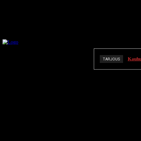
Kauhuä
TARJOUS
K