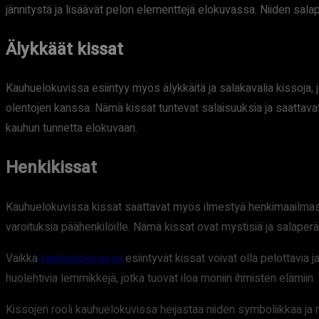
jännitystä ja lisäävät pelon elementtejä elokuvassa. Niiden sala
Älykkäät kissat
Kauhuelokuvissa esiintyy myös älykkäitä ja salakavalia kissoja, 
olentojen kanssa. Nämä kissat tuntevat salaisuuksia ja saattavat j
kauhun tunnetta elokuvaan.
Henkikissat
Kauhuelokuvissa kissat saattavat myös ilmestyä henkimaailmasta ta
varoituksia päähenkilöille. Nämä kissat ovat mystisiä ja salaperäi
Vaikka
kauhuelokuvissa
esiintyvät kissat voivat olla pelottavia j
huolehtivia lemmikkejä, jotka tuovat iloa moniin ihmisten elämiin.
Kissojen rooli kauhuelokuvissa heijastaa niiden symboliikkaa ja my