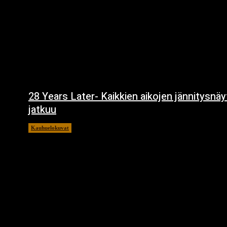
28 Years Later- Kaikkien aikojen jännitysnä
jatkuu
Kauhuelokuvat
11.12.2024