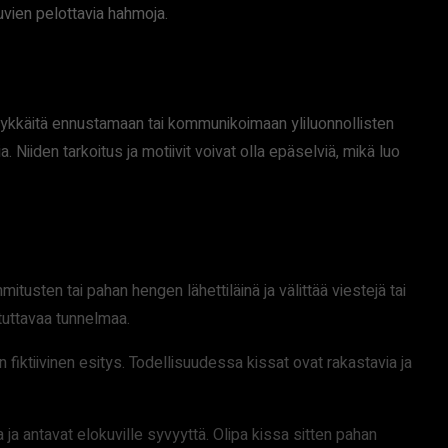
uvien pelottavia hahmoja.
kyvykkäitä ennustamaan tai kommunikoimaan yliluonnollisten
 Niiden tarkoitus ja motiivit voivat olla epäselviä, mikä luo
tusten tai pahan hengen lähettiläinä ja välittää viestejä tai
stuttavaa tunnelmaa.
n fiktiivinen esitys. Todellisuudessa kissat ovat rakastavia ja
 ja antavat elokuville syvyyttä. Olipa kissa sitten pahan