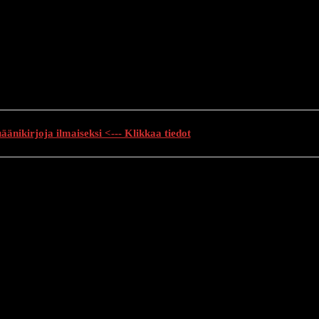
änikirjoja ilmaiseksi <--- Klikkaa tiedot
auhutarinat
Creepypasta
Kauhuelokuvat
Muu kauhu