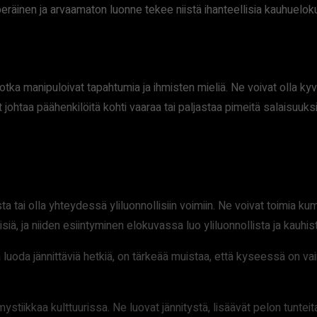
peräinen ja arvaamaton luonne tekee niistä ihanteellisia kauhuelok
jotka manipuloivat tapahtumia ja ihmisten mieliä. Ne voivat olla 
ohtaa päähenkilöitä kohti vaaraa tai paljastaa pimeitä salaisuuksia.
i olla yhteydessä yliluonnollisiin voimiin. Ne voivat toimia kummi
siä, ja niiden esiintyminen elokuvassa luo yliluonnollista ja kauhi
a luoda jännittäviä hetkiä, on tärkeää muistaa, että kyseessä on vai
stiikkaa kulttuurissa. Ne luovat jännitystä, lisäävät pelon tunteita