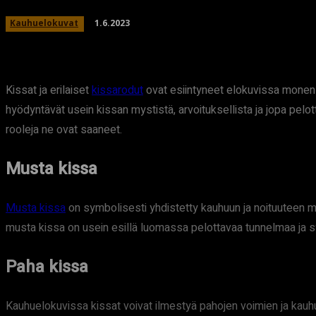
1.6.2023
Kauhuelokuvat
Kissat ja erilaiset
kissarodut
ovat esiintyneet elokuvissa monenla
hyödyntävät usein kissan mystistä, arvoituksellista ja jopa pelo
rooleja ne ovat saaneet.
Musta kissa
Musta kissa
on symbolisesti yhdistetty kauhuun ja noituuteen m
musta kissa on usein esillä luomassa pelottavaa tunnelmaa ja s
Paha kissa
Kauhuelokuvissa kissat voivat ilmestyä pahojen voimien ja kauhun 