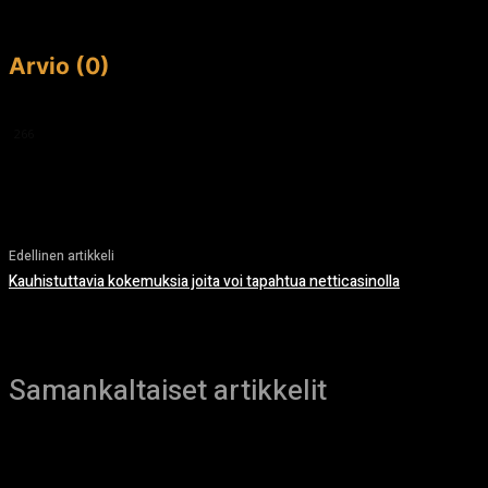
Arvio (0)
This article doesn't have any reviews yet.
266
Edellinen artikkeli
Kauhistuttavia kokemuksia joita voi tapahtua netticasinolla
Samankaltaiset artikkelit