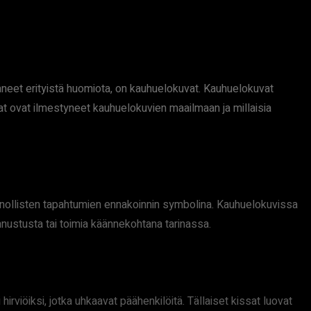
aneet erityistä huomiota, on kauhuelokuvat. Kauhuelokuvat
sat ovat ilmestyneet kauhuelokuvien maailmaan ja millaisia
onnollisten tapahtumien ennakoinnin symbolina. Kauhuelokuvissa
ustusta tai toimia käännekohtana tarinassa.
rviöiksi, jotka uhkaavat päähenkilöitä. Tällaiset kissat luovat