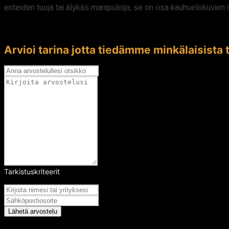
enteiden tuoja tai älykäs manipuloija, se on osa kauhuelokuvien
Arvioi tarina jotta tiedämme minkälaisista t
Tarkistuskriteerit
Arvosana
Lähetä arvostelu