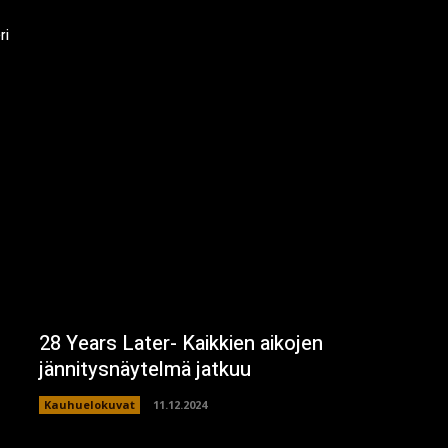
ri
28 Years Later- Kaikkien aikojen
jännitysnäytelmä jatkuu
Kauhuelokuvat
11.12.2024