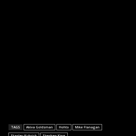
TAGS
Akiva Goldsman
Hohto
Mike Flanagan
Stanley Kubrick
Stephen King