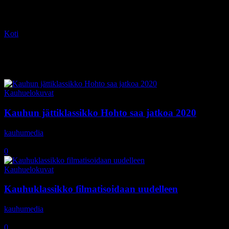
Koti
Tagit
Akiva Goldsman
Tag: Akiva Goldsman
Kauhuelokuvat
Kauhun jättiklassikko Hohto saa jatkoa 2020
kauhumedia
-
24.5.2018
0
Kauhuelokuvat
Kauhuklassikko filmatisoidaan uudelleen
kauhumedia
-
3.5.2017
0