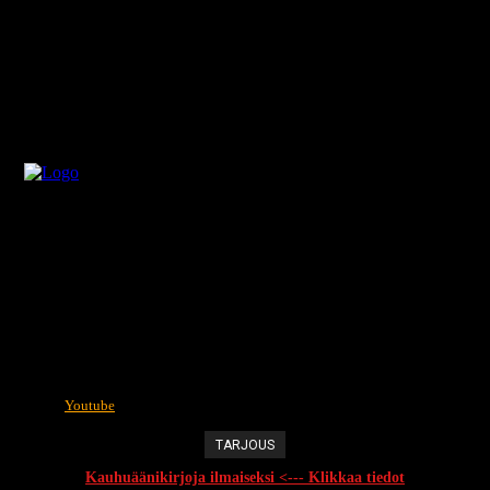
Youtube
TARJOUS
Kauhuäänikirjoja ilmaiseksi <--- Klikkaa tiedot