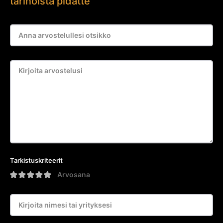
tarinoista pidätte
Tarkistuskriteerit
Arvosana