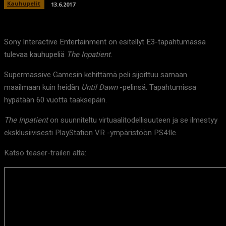
Kauhupelit
13.6.2017
Sony Interactive Entertainment on esitellyt E3-tapahtumassa
tulevaa kauhupeliä
The Inpatient
.
Supermassive Gamesin kehittämä peli sijoittuu samaan
maailmaan kuin heidän
Until Dawn
-pelinsä. Tapahtumissa
hypätään 60 vuotta taaksepäin.
The Inpatient
on suunniteltu virtuaalitodellisuuteen ja se ilmestyy
eksklusiivisesti PlayStation VR -ympäristöön PS4:lle.
Katso teaser-traileri alta: