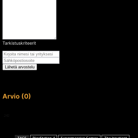
Tarkistuskriteerit
Arvosana
Lähetä arvostelu
Arvio (0)
This article doesn't have any reviews yet.
242
TAGS
PlayStation 4
Supermassive Games
The Inpatient