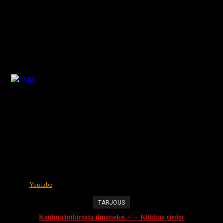
Youtube
TARJOUS
Kauhuäänikirjoja ilmaiseksi <--- Klikkaa tiedot