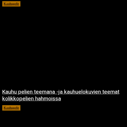
Kauhupelit
12.10.2023
Kauhu pelien teemana -ja kauhuelokuvien teemat
kolikkopelien hahmoissa
Kauhupelit
23.8.2023