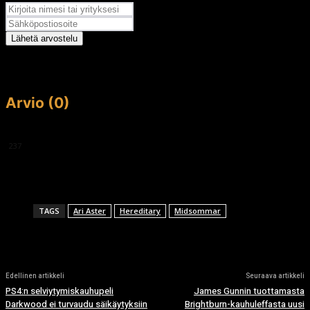
Lähetä arvostelu
Arvio (0)
This article doesn't have any reviews yet.
237
TAGS
Ari Aster
Hereditary
Midsommar
Edellinen artikkeli
Seuraava artikkeli
PS4:n selviytymiskauhupeli
James Gunnin tuottamasta
Darkwood ei turvaudu säikäytyksiin
Brightburn-kauhuleffasta uusi