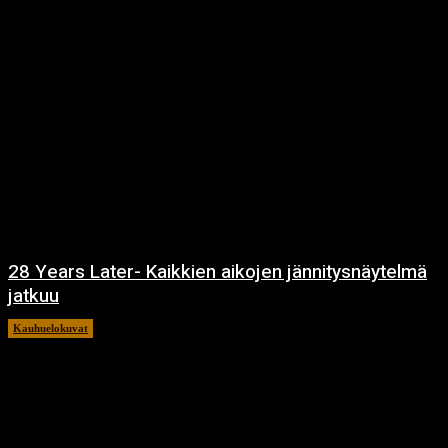
28 Years Later- Kaikkien aikojen jännitysnäytelmä
jatkuu
Kauhuelokuvat
11.12.2024