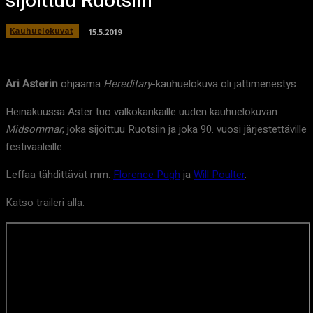
sijoittuu Ruotsiin
Kauhuelokuvat
15.5.2019
Ari Asterin
ohjaama
Hereditary
-kauhuelokuva oli jättimenestys.
Heinäkuussa Aster tuo valkokankaille uuden kauhuelokuvan
Midsommar
, joka sijoittuu Ruotsiin ja joka 90. vuosi järjestettäville
festivaaleille.
Leffaa tähdittävät mm.
Florence Pugh
ja
Will Poulter
.
Katso traileri alla: