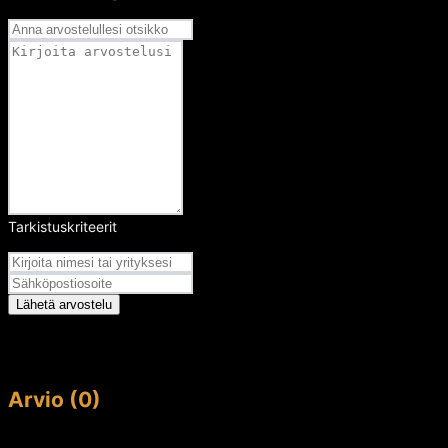
Tarkistuskriteerit
Arvosana
Lähetä arvostelu
Arvio (0)
This article doesn't have any reviews yet.