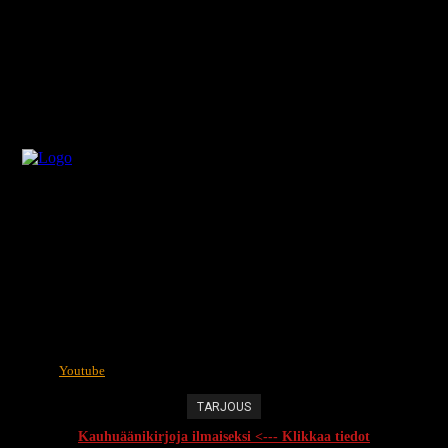
Youtube
TARJOUS
Kauhuäänikirjoja ilmaiseksi <--- Klikkaa tiedot