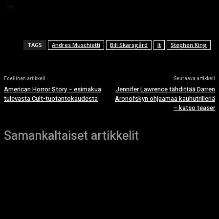
249
TAGS
Andres Muschietti
Bill Skarsgård
It
Stephen King
Edellinen artikkeli
Seuraava artikkeli
American Horror Story – esimakua
Jennifer Lawrence tähdittää Darren
tulevasta Cult-tuotantokaudesta
Aronofskyn ohjaamaa kauhutrilleriä
– katso teaser
Samankaltaiset artikkelit