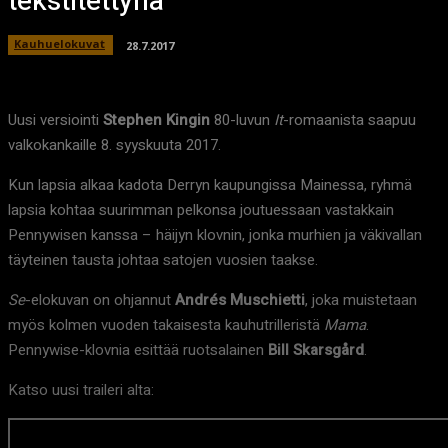
tekstitettynä
Kauhuelokuvat
28.7.2017
Uusi versiointi
Stephen Kingin
80-luvun
It
-romaanista saapuu
valkokankaille 8. syyskuuta 2017.
Kun lapsia alkaa kadota Derryn kaupungissa Mainessa, ryhmä
lapsia kohtaa suurimman pelkonsa joutuessaan vastakkain
Pennywisen kanssa – häijyn klovnin, jonka murhien ja väkivallan
täyteinen tausta johtaa satojen vuosien taakse.
Se
-elokuvan on ohjannut
Andrés Muschietti
, joka muistetaan
myös kolmen vuoden takaisesta kauhutrilleristä
Mama
.
Pennywise-klovnia esittää ruotsalainen
Bill Skarsgård
.
Katso uusi traileri alta: