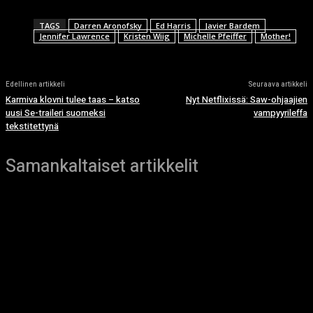
TAGS
Darren Aronofsky
Ed Harris
Javier Bardem
Jennifer Lawrence
Kristen Wiig
Michelle Pfeiffer
Mother!
Edellinen artikkeli
Seuraava artikkeli
Karmiva klovni tulee taas – katso
Nyt Netflixissä: Saw-ohjaajien
uusi Se-traileri suomeksi
vampyyrileffa
tekstitettynä
Samankaltaiset artikkelit