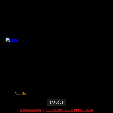
Youtube
TARJOUS
Kauhuäänikirjoja ilmaiseksi <--- Klikkaa tiedot