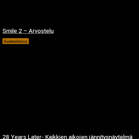
Smile 2 – Arvostelu
Kauhuelokuvat
12.12.2024
28 Years Later- Kaikkien aikojen jännitysnäytelmä