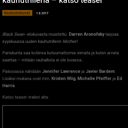
kauhutrilleriä – katso teaser
Kauhuelokuvat
1.8.2017
Black Swan
-elokuvasta muistettu
Darren Aronofsky
tarjoaa
syyskuussa uuden kauhutrillerin
Mother!
.
Pariskunta saa kotiinsa kutsumattomia vieraita ja kuten arvata
saattaa – mitään rauhallista ei ole luvassa…
Pääosassa nähdään
Jennifer Lawrence
ja
Javier Bardem
.
Lisäksi mukana ovat mm.
Kristen Wiig
,
Michelle Pfeiffer
ja
Ed
Harris
.
Katso teaser-traileri alta: