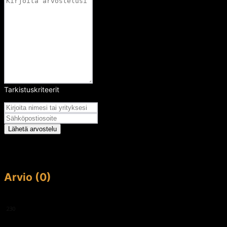
Tarkistuskriteerit
Arvosana
Lähetä arvostelu
Arvio (0)
This article doesn't have any reviews yet.
230