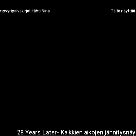
mpyyripäiväkirjat-tähti Nina
Tältä näyttää
28 Years Later- Kaikkien aikojen jännitysnä