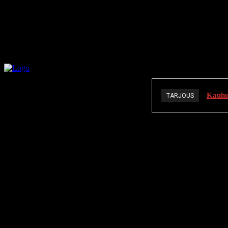
Kauhuä
TARJOUS
K