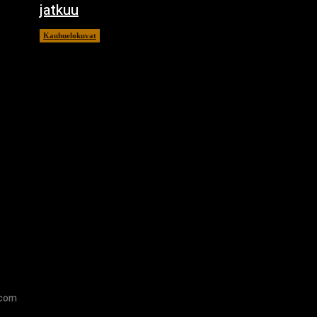
jatkuu
Kauhuelokuvat
11.12.2024
.com