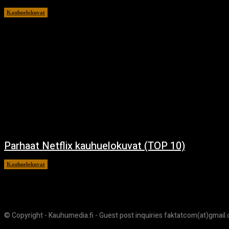
Kauhuelokuvat
12.12.2024
Parhaat Netflix kauhuelokuvat (TOP 10)
Kauhuelokuvat
7.12.2024
© Copyright - Kauhumedia.fi - Guest post inquiries faktatcom(at)gmail