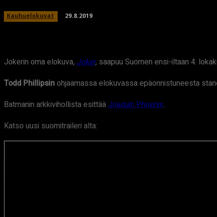
29.8.2019
Kauhuelokuvat
Jokerin oma elokuva,
Joker
, saapuu Suomen ensi-iltaan 4. loka
Todd Phillipsin
ohjaamassa elokuvassa epäonnistuneesta stand 
Batmanin arkkivihollista esittää
Joaquin Phoenix
.
Katso uusi suomitraileri alta: