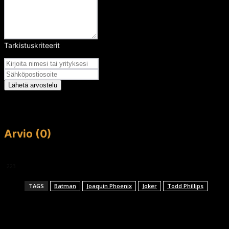
Tarkistuskriteerit
Arvosana
Lähetä arvostelu
Arvio (0)
This article doesn't have any reviews yet.
223
TAGS
Batman
Joaquin Phoenix
Joker
Todd Phillips