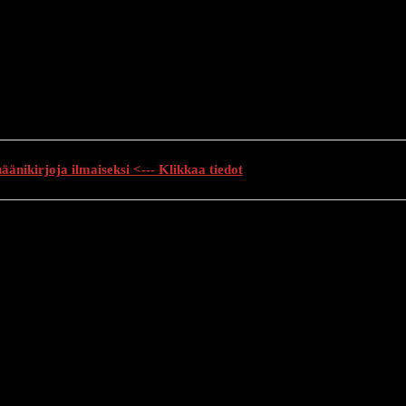
änikirjoja ilmaiseksi <--- Klikkaa tiedot
auhutarinat
Creepypasta
Kauhuelokuvat
Muu kauhu