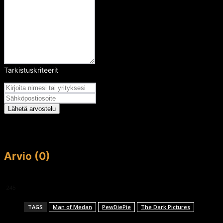
Tarkistuskriteerit
Arvosana
Lähetä arvostelu
Arvio (0)
This article doesn't have any reviews yet.
245
TAGS
Man of Medan
PewDiePie
The Dark Pictures