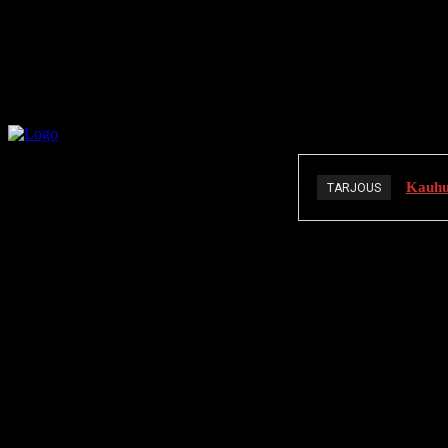
Kauhuä
TARJOUS
K