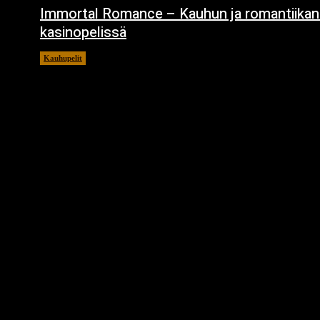
Immortal Romance – Kauhun ja romantiikan
kasinopelissä
Kauhupelit
12.10.2023