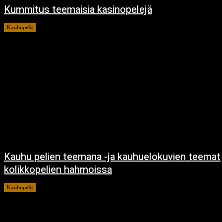
Kummitus teemaisia kasinopelejä
Kauhupelit
22.4.2024
Kauhu pelien teemana -ja kauhuelokuvien teemat
kolikkopelien hahmoissa
Kauhupelit
23.8.2023