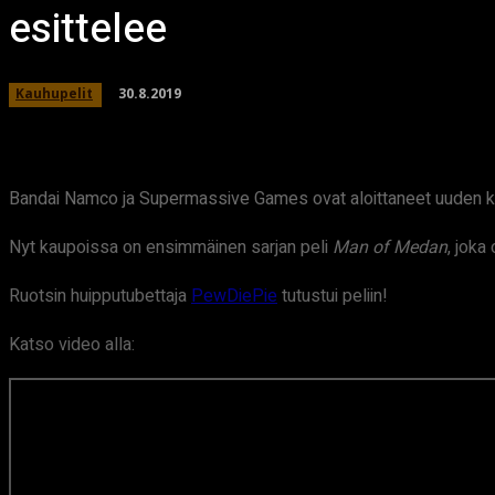
esittelee
30.8.2019
Kauhupelit
Bandai Namco ja Supermassive Games ovat aloittaneet uuden k
Nyt kaupoissa on ensimmäinen sarjan peli
Man of Medan
, joka
Ruotsin huipputubettaja
PewDiePie
tutustui peliin!
Katso video alla: