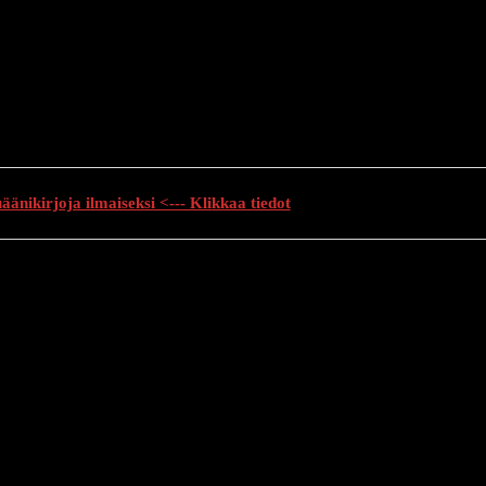
änikirjoja ilmaiseksi <--- Klikkaa tiedot
auhutarinat
Creepypasta
Kauhuelokuvat
Muu kauhu