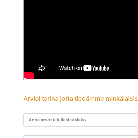
Arvioi tarina jotta tiedämme minkälaisis