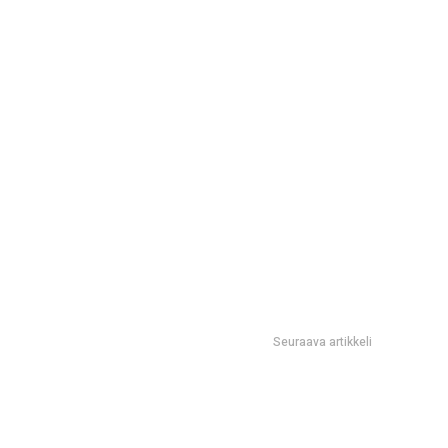
Seuraava artikkeli
Toisen Kirottu-spinoffin tuotanto käynnistynyt