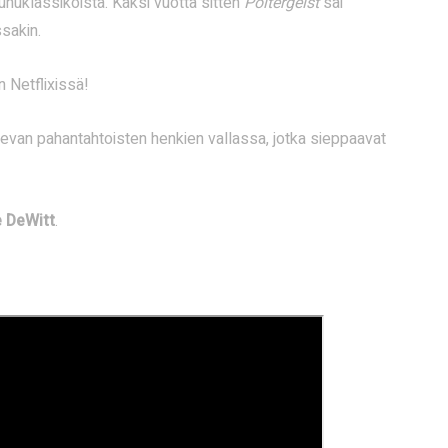
huklassikoista. Kaksi vuotta sitten
Poltergeist
sai
sakin.
 Netflixissä!
van pahantahtoisten henkien vallassa, jotka sieppaavat
 DeWitt
.