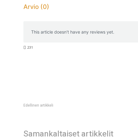
Arvio (0)
This article doesn't have any reviews yet.
231
Edellinen artikkeli
After Dark Helsingin kauhumotelli kohoaa Kallioon huhtikuu
Samankaltaiset artikkelit