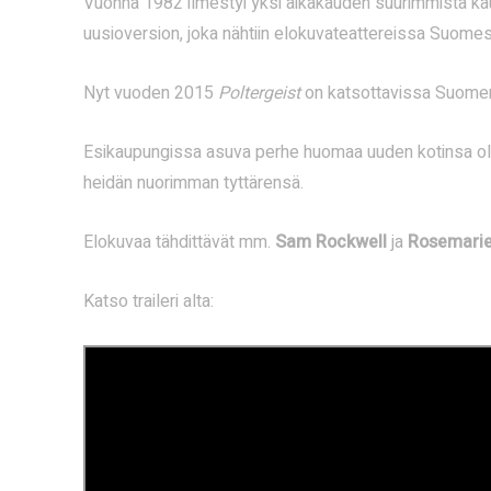
Vuonna 1982 ilmestyi yksi aikakauden suurimmista kau
uusioversion, joka nähtiin elokuvateattereissa Suomes
Nyt vuoden 2015
Poltergeist
on katsottavissa Suomen
Esikaupungissa asuva perhe huomaa uuden kotinsa ole
heidän nuorimman tyttärensä.
Elokuvaa tähdittävät mm.
Sam Rockwell
ja
Rosemarie
Katso traileri alta: