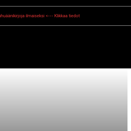
huäänikirjoja ilmaiseksi <--- Klikkaa tiedot
tarinat
Creepypasta
Kauhuelokuvat
Muu kauhu