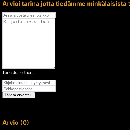
Arvioi tarina jotta tiedämme minkälaisista t
Tarkistuskriteerit
Arvosana
Lähetä arvostelu
Arvio (0)