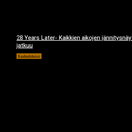
28 Years Later- Kaikkien aikojen jännitysnä
jatkuu
Kauhuelokuvat
11.12.2024