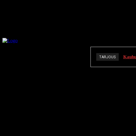
Kauhuä
TARJOUS
K