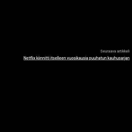
Seuraava artikkeli
Netflix kiinnitti itselleen vuosikausia puuhatun kauhusarjan