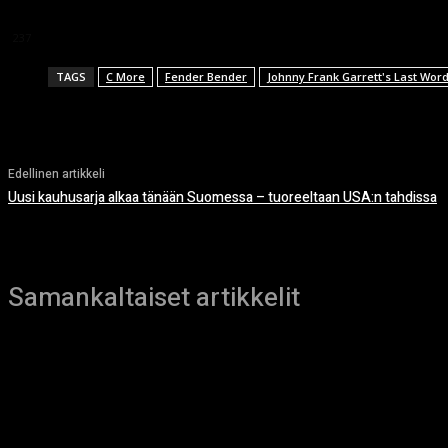
This article doesn't have any reviews yet.
237
TAGS
C More
Fender Bender
Johnny Frank Garrett's Last Wor
Edellinen artikkeli
Uusi kauhusarja alkaa tänään Suomessa – tuoreeltaan USA:n tahdissa
Samankaltaiset artikkelit