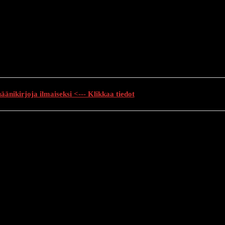
änikirjoja ilmaiseksi <--- Klikkaa tiedot
auhutarinat
Creepypasta
Kauhuelokuvat
Muu kauhu